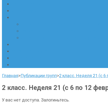
Наши новости
Очные кружки
Онлайн-школа «Олимпик»
Олимпиадная математика в онлайн-форм
Геометрия ПИ-групп онлайн для всех же
Онлайн-кружки по олимпиадному русскому
Наши площадки
Успехи наших учеников
Наша команда
О нас
Главная
>
Публикации групп
>
2 класс. Неделя 21 (с 6
2 класс. Неделя 21 (с 6 по 12 фев
У вас нет доступа. Залогиньтесь.