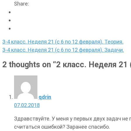
Share:
Навигация
3-4 класс. Неделя 21 (с 6 по 12 февраля). Теория.
по
3-4 класс. Неделя 21 (с 6 по 12 февраля). Задачи.
записям
2 thoughts on “
2 класс. Неделя 21 
qdrin
07.02.2018
Здравствуйте. У меня у первых двух задач не 
считаться ошибкой? Заранее спасибо.