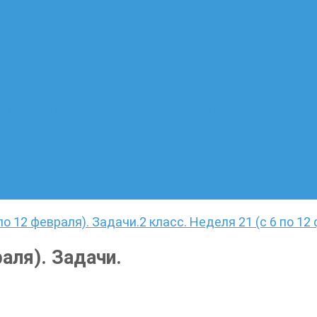
ате
лающих
 языку. Онлайн-курс по написанию сочинений
 по 12 февраля). Задачи.
2 класс. Неделя 21 (с 6 по 12
раля). Задачи.