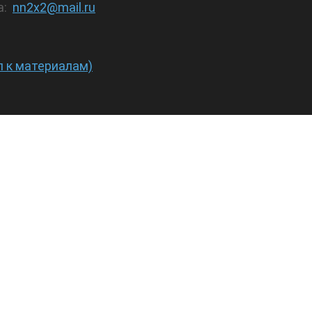
а:
nn2x2@mail.ru
п к материалам)