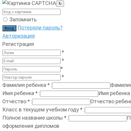
↻
Запомнить
Потеряли пароль?
Авторизация
Регистрация
*
*
*
*
Фамилия ребенка
*
:
Фамилия
Имя ребенка
*
:
Имя ребенка
Отчество
*
:
Отчество ребен
Класс в текущем учебном году
*
:
Полное название школы
*
:
П
оформления дипломов