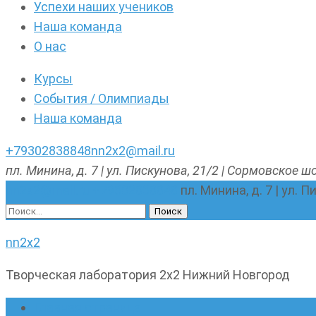
Успехи наших учеников
Наша команда
О нас
Курсы
События / Олимпиады
Наша команда
+79302838848
nn2x2@mail.ru
пл. Минина, д. 7 | ул. Пискунова, 21/2 | Сормовское шо
nn2x2@mail.ru
+79302838848
пл. Минина, д. 7 | ул. 
Найти:
nn2x2
Творческая лаборатория 2х2 Нижний Новгород
Главная страница