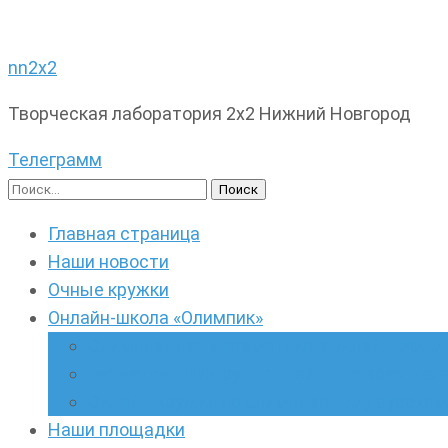
nn2x2
Творческая лаборатория 2х2 Нижний Новгород
Телеграмм
Найти:
Главная страница
Наши новости
Очные кружки
Онлайн-школа «Олимпик»
Олимпиадная математика в онлайн-форм
Геометрия ПИ-групп онлайн для всех же
Онлайн-кружки по олимпиадному русскому
Наши площадки