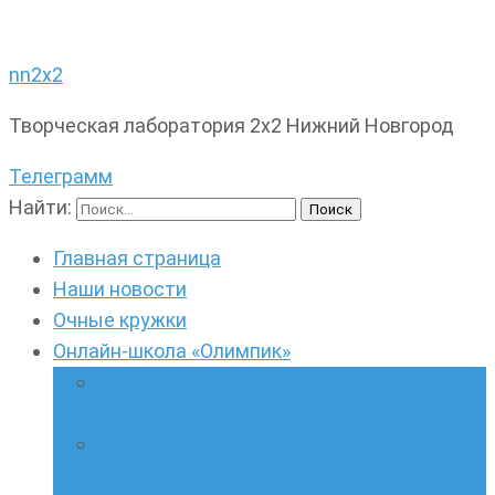
nn2x2
Творческая лаборатория 2х2 Нижний Новгород
Телеграмм
Найти:
Главная страница
Наши новости
Очные кружки
Онлайн-школа «Олимпик»
Олимпиадная математика в онлайн-
формате
Геометрия ПИ-групп онлайн для всех
желающих