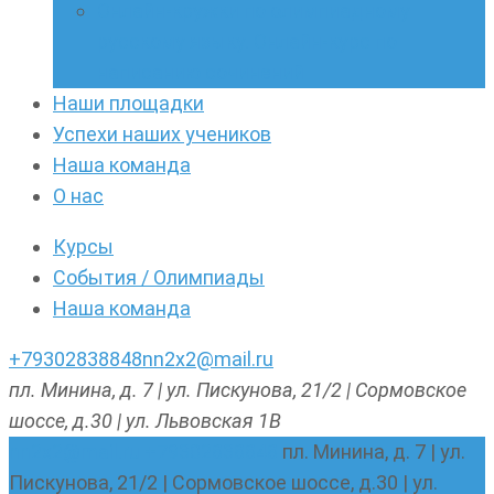
Онлайн-кружки по олимпиадному
русскому языку. Онлайн-курс по
написанию сочинений
Наши площадки
Успехи наших учеников
Наша команда
О нас
Курсы
События / Олимпиады
Наша команда
+79302838848
nn2x2@mail.ru
пл. Минина, д. 7 | ул. Пискунова, 21/2 | Сормовское
шоссе, д.30 | ул. Львовская 1В
nn2x2@mail.ru
+79302838848
пл. Минина, д. 7 | ул.
Пискунова, 21/2 | Сормовское шоссе, д.30 | ул.