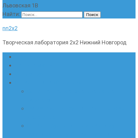
Львовская 1В
Найти:
nn2x2
Творческая лаборатория 2х2 Нижний Новгород
Главная страница
Наши новости
Очные кружки
Онлайн-школа «Олимпик»
Олимпиадная математика в онлайн-
формате
Геометрия ПИ-групп онлайн для всех
желающих
Онлайн-кружки по олимпиадному
русскому языку. Онлайн-курс по