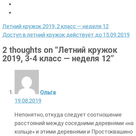
Навигация
Летний кружок 2019, 2 класс — неделя 12
по
Доступ в летний кружок действует до 15.09.2019
записям
2 thoughts on “
Летний кружок
2019, 3-4 класс — неделя 12
”
Ольга
19.08.2019
Непонятно, откуда следует соотношение
расстояний между соседними деревнями «на
кольце» и этими деревнями и Простоквашино