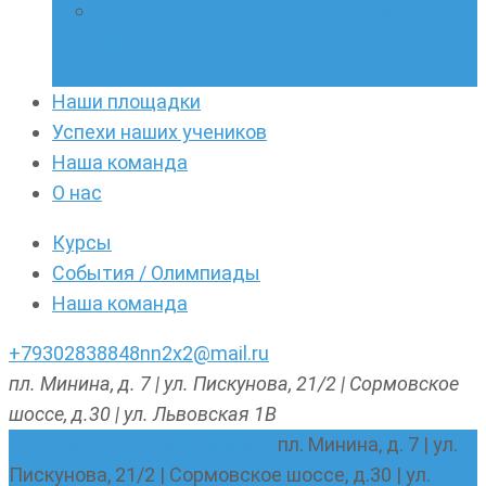
Онлайн-кружки по олимпиадному
русскому языку. Онлайн-курс по
написанию сочинений
Наши площадки
Успехи наших учеников
Наша команда
О нас
Курсы
События / Олимпиады
Наша команда
+79302838848
nn2x2@mail.ru
пл. Минина, д. 7 | ул. Пискунова, 21/2 | Сормовское
шоссе, д.30 | ул. Львовская 1В
nn2x2@mail.ru
+79302838848
пл. Минина, д. 7 | ул.
Пискунова, 21/2 | Сормовское шоссе, д.30 | ул.