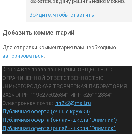
кажется, задачу решить невозможно.
Войдите, чтобы ответить
Добавить комментарий
Для отправки комментария вам необходимо
авторизоваться
.
© 2024 Все права защищены. ОБЩЕСТВО С
ОГРАНИЧЕННОЙ ОТВЕТСТВЕННОСТЬЮ
«НИЖЕГОРОДСКАЯ ТВОРЧЕСКАЯ ЛАБОРАТОРИЯ
2Х2» ОГРН 1195275026341 ИНН 5261123341
Электронная почта:
nn2x2@mail.ru
Публичная оферта (очные кружки)
Публичная оферта (онлайн-школа "Олимпик")
Публичная оферта (онлайн-школа "Олимпик",