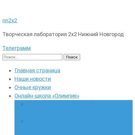
nn2x2
Творческая лаборатория 2х2 Нижний Новгород
Телеграмм
Найти:
Главная страница
Наши новости
Очные кружки
Онлайн-школа «Олимпик»
Олимпиадная математика в онлайн-
формате
Геометрия ПИ-групп онлайн для всех
желающих