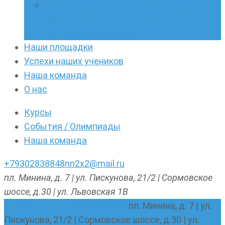
Онлайн-кружки по олимпиадному
русскому языку. Онлайн-курс по
написанию сочинений
Наши площадки
Успехи наших учеников
Наша команда
О нас
Курсы
События / Олимпиады
Наша команда
+79302838848
nn2x2@mail.ru
пл. Минина, д. 7 | ул. Пискунова, 21/2 | Сормовское
шоссе, д.30 | ул. Львовская 1В
nn2x2@mail.ru
+79302838848
пл. Минина, д. 7 | ул.
Пискунова, 21/2 | Сормовское шоссе, д.30 | ул.