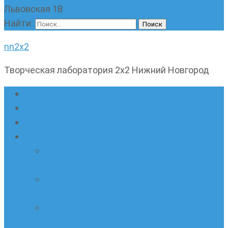
Львовская 1В
Найти:
nn2x2
Творческая лаборатория 2х2 Нижний Новгород
Главная страница
Наши новости
Очные кружки
Онлайн-школа «Олимпик»
Олимпиадная математика в онлайн-
формате
Геометрия ПИ-групп онлайн для всех
желающих
Онлайн-кружки по олимпиадному
русскому языку. Онлайн-курс по