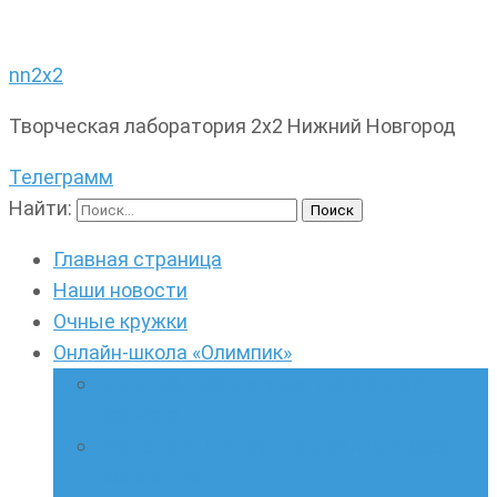
nn2x2
Творческая лаборатория 2х2 Нижний Новгород
Телеграмм
Найти:
Главная страница
Наши новости
Очные кружки
Онлайн-школа «Олимпик»
Олимпиадная математика в онлайн-
формате
Геометрия ПИ-групп онлайн для всех
желающих