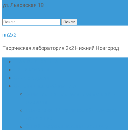
ул. Львовская 1В
Найти:
nn2x2
Творческая лаборатория 2х2 Нижний Новгород
Главная страница
Наши новости
Очные кружки
Онлайн-школа «Олимпик»
Олимпиадная математика в онлайн-
формате
Геометрия ПИ-групп онлайн для всех
желающих
Онлайн-кружки по олимпиадному