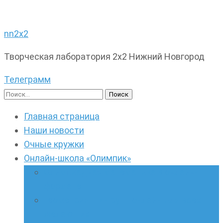
nn2x2
Творческая лаборатория 2х2 Нижний Новгород
Телеграмм
Найти:
Главная страница
Наши новости
Очные кружки
Онлайн-школа «Олимпик»
Олимпиадная математика в онлайн-
формате
Геометрия ПИ-групп онлайн для всех
желающих