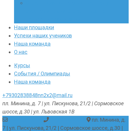
Онлайн-кружки по олимпиадному
русскому языку. Онлайн-курс по
написанию сочинений
Наши площадки
Успехи наших учеников
Наша команда
О нас
Курсы
События / Олимпиады
Наша команда
+79302838848
nn2x2@mail.ru
пл. Минина, д. 7 | ул. Пискунова, 21/2 | Сормовское
шоссе, д.30 | ул. Львовская 1В
nn2x2@mail.ru
+79302838848
пл. Минина, д.
7 | ул. Пискунова, 21/2 | Сормовское шоссе, д.30 |