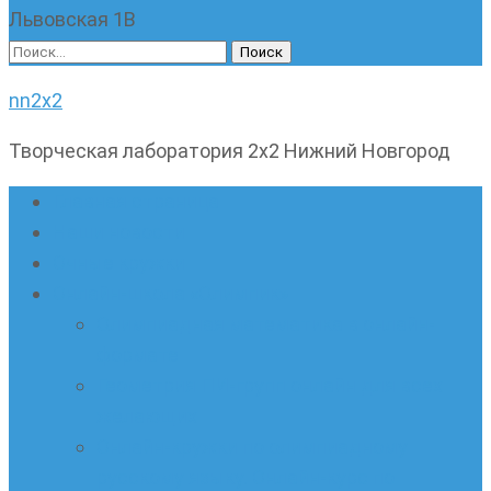
Львовская 1В
Найти:
nn2x2
Творческая лаборатория 2х2 Нижний Новгород
Главная страница
Наши новости
Очные кружки
Онлайн-школа «Олимпик»
Олимпиадная математика в онлайн-
формате
Геометрия ПИ-групп онлайн для всех
желающих
Онлайн-кружки по олимпиадному
русскому языку. Онлайн-курс по