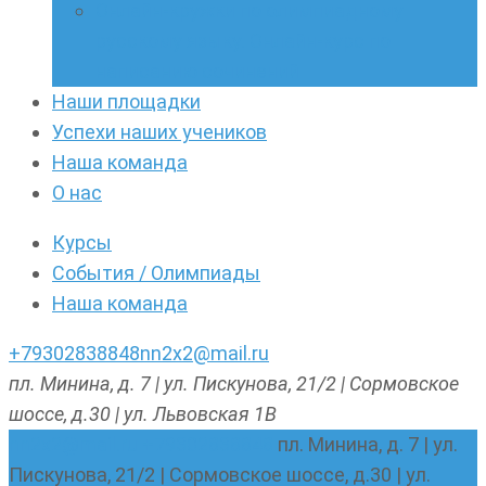
Онлайн-кружки по олимпиадному
русскому языку. Онлайн-курс по
написанию сочинений
Наши площадки
Успехи наших учеников
Наша команда
О нас
Курсы
События / Олимпиады
Наша команда
+79302838848
nn2x2@mail.ru
пл. Минина, д. 7 | ул. Пискунова, 21/2 | Сормовское
шоссе, д.30 | ул. Львовская 1В
nn2x2@mail.ru
+79302838848
пл. Минина, д. 7 | ул.
Пискунова, 21/2 | Сормовское шоссе, д.30 | ул.