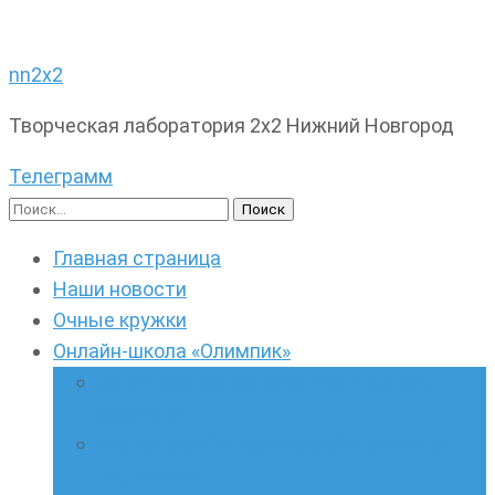
nn2x2
Творческая лаборатория 2х2 Нижний Новгород
Телеграмм
Найти:
Главная страница
Наши новости
Очные кружки
Онлайн-школа «Олимпик»
Олимпиадная математика в онлайн-
формате
Геометрия ПИ-групп онлайн для всех
желающих