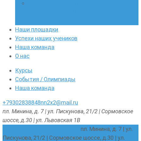
Онлайн-кружки по олимпиадному
русскому языку. Онлайн-курс по
написанию сочинений
Наши площадки
Успехи наших учеников
Наша команда
О нас
Курсы
События / Олимпиады
Наша команда
+79302838848
nn2x2@mail.ru
пл. Минина, д. 7 | ул. Пискунова, 21/2 | Сормовское
шоссе, д.30 | ул. Львовская 1В
nn2x2@mail.ru
+79302838848
пл. Минина, д. 7 | ул.
Пискунова, 21/2 | Сормовское шоссе, д.30 | ул.