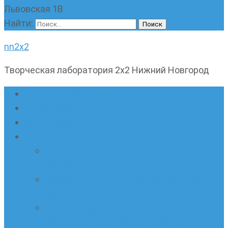
Львовская 1В
Найти:
nn2x2
Творческая лаборатория 2х2 Нижний Новгород
Главная страница
Наши новости
Очные кружки
Онлайн-школа «Олимпик»
Олимпиадная математика в онлайн-
формате
Геометрия ПИ-групп онлайн для всех
желающих
Онлайн-кружки по олимпиадному
русскому языку. Онлайн-курс по