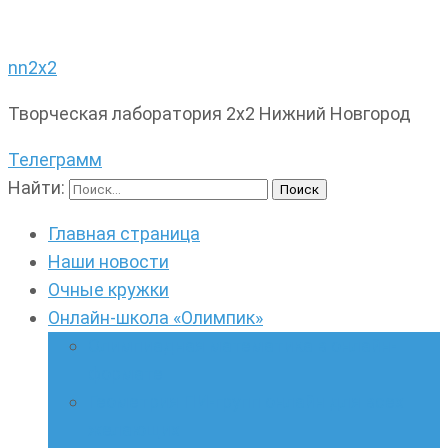
nn2x2
Творческая лаборатория 2х2 Нижний Новгород
Телеграмм
Найти:
Главная страница
Наши новости
Очные кружки
Онлайн-школа «Олимпик»
Олимпиадная математика в онлайн-
формате
Геометрия ПИ-групп онлайн для всех
желающих