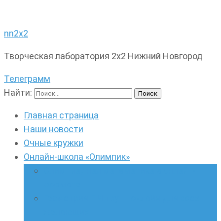
nn2x2
Творческая лаборатория 2х2 Нижний Новгород
Телеграмм
Найти:
Главная страница
Наши новости
Очные кружки
Онлайн-школа «Олимпик»
Олимпиадная математика в онлайн-
формате
Геометрия ПИ-групп онлайн для всех
желающих