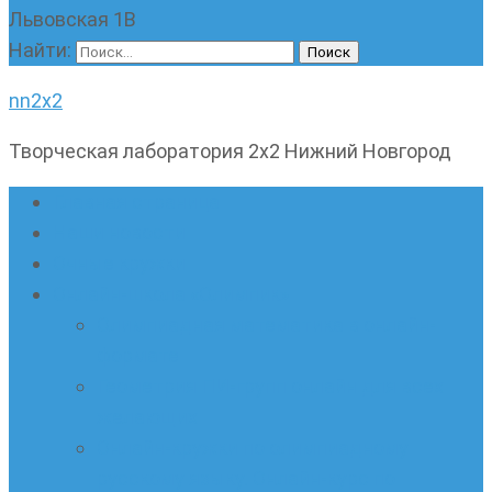
Львовская 1В
Найти:
nn2x2
Творческая лаборатория 2х2 Нижний Новгород
Главная страница
Наши новости
Очные кружки
Онлайн-школа «Олимпик»
Олимпиадная математика в онлайн-
формате
Геометрия ПИ-групп онлайн для всех
желающих
Онлайн-кружки по олимпиадному
русскому языку. Онлайн-курс по