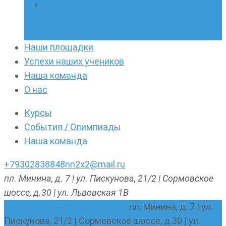
Онлайн-кружки по олимпиадному
русскому языку. Онлайн-курс по
написанию сочинений
Наши площадки
Успехи наших учеников
Наша команда
О нас
Курсы
События / Олимпиады
Наша команда
+79302838848
nn2x2@mail.ru
пл. Минина, д. 7 | ул. Пискунова, 21/2 | Сормовское
шоссе, д.30 | ул. Львовская 1В
nn2x2@mail.ru
+79302838848
пл. Минина, д. 7 | ул.
Пискунова, 21/2 | Сормовское шоссе, д.30 | ул.