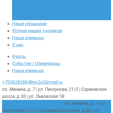
Онлайн-кружки по олимпиадному
русскому языку. Онлайн-курс по
написанию сочинений
Наши площадки
Успехи наших учеников
Наша команда
О нас
Курсы
События / Олимпиады
Наша команда
+79302838848
nn2x2@mail.ru
пл. Минина, д. 7 | ул. Пискунова, 21/2 | Сормовское
шоссе, д.30 | ул. Львовская 1В
nn2x2@mail.ru
+79302838848
пл. Минина, д. 7 | ул.
Пискунова, 21/2 | Сормовское шоссе, д.30 | ул.