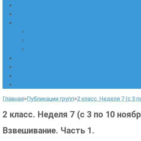
Наши новости
Очные кружки
Онлайн-школа «Олимпик»
Олимпиадная математика в онлайн-форм
Геометрия ПИ-групп онлайн для всех же
Онлайн-кружки по олимпиадному русскому
Наши площадки
Успехи наших учеников
Наша команда
О нас
Главная
>
Публикации групп
>
2 класс. Неделя 7 (с 3 п
2 класс. Неделя 7 (с 3 по 10 ноябр
Взвешивание. Часть 1.