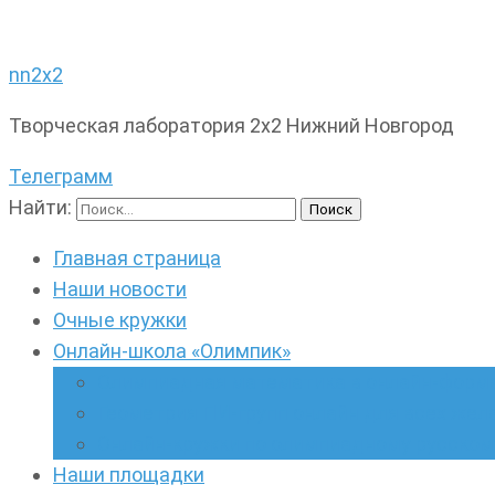
nn2x2
Творческая лаборатория 2х2 Нижний Новгород
Телеграмм
Найти:
Главная страница
Наши новости
Очные кружки
Онлайн-школа «Олимпик»
Олимпиадная математика в онлайн-форм
Геометрия ПИ-групп онлайн для всех же
Онлайн-кружки по олимпиадному русскому
Наши площадки