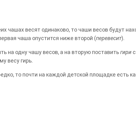
еих чашах весят одинаково, то чаши весов будут нах
 первая чаша опустится ниже второй (
перевесит
).
ить на одну чашу весов, а на вторую поставить
гири
с
му весу гирь.
едко, то почти на каждой детской площадке есть к