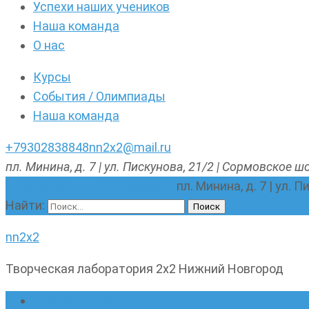
Успехи наших учеников
Наша команда
О нас
Курсы
События / Олимпиады
Наша команда
+79302838848
nn2x2@mail.ru
пл. Минина, д. 7 | ул. Пискунова, 21/2 | Сормовское шо
nn2x2@mail.ru
+79302838848
пл. Минина, д. 7 | ул. 
Найти:
nn2x2
Творческая лаборатория 2х2 Нижний Новгород
Главная страница