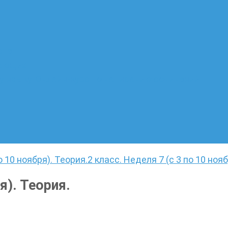
ате
лающих
 языку. Онлайн-курс по написанию сочинений
о 10 ноября). Теория.
2 класс. Неделя 7 (с 3 по 10 нояб
я). Теория.