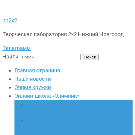
nn2x2
Творческая лаборатория 2х2 Нижний Новгород
Телеграмм
Найти:
Главная страница
Наши новости
Очные кружки
Онлайн-школа «Олимпик»
Олимпиадная математика в онлайн-
формате
Геометрия ПИ-групп онлайн для всех
желающих