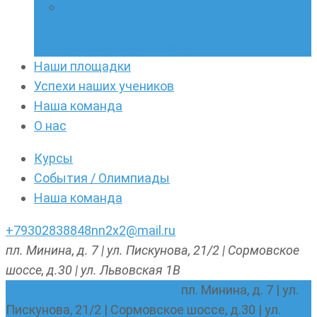
Онлайн-кружки по олимпиадному
русскому языку. Онлайн-курс по
написанию сочинений
Наши площадки
Успехи наших учеников
Наша команда
О нас
Курсы
События / Олимпиады
Наша команда
+79302838848
nn2x2@mail.ru
пл. Минина, д. 7 | ул. Пискунова, 21/2 | Сормовское
шоссе, д.30 | ул. Львовская 1В
nn2x2@mail.ru
+79302838848
пл. Минина, д. 7 | ул.
Пискунова, 21/2 | Сормовское шоссе, д.30 | ул.