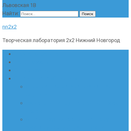
Львовская 1В
Найти:
nn2x2
Творческая лаборатория 2х2 Нижний Новгород
Главная страница
Наши новости
Очные кружки
Онлайн-школа «Олимпик»
Олимпиадная математика в онлайн-
формате
Геометрия ПИ-групп онлайн для всех
желающих
Онлайн-кружки по олимпиадному
русскому языку. Онлайн-курс по