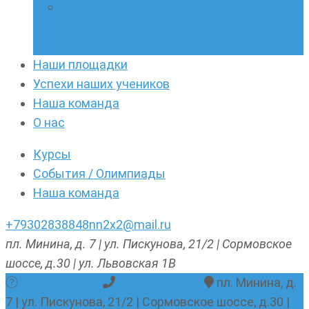
Онлайн-кружки по олимпиадному
русскому языку. Онлайн-курс по
написанию сочинений
Наши площадки
Успехи наших учеников
Наша команда
О нас
Курсы
События / Олимпиады
Наша команда
+79302838848
nn2x2@mail.ru
пл. Минина, д. 7 | ул. Пискунова, 21/2 | Сормовское
шоссе, д.30 | ул. Львовская 1В
nn2x2@mail.ru
+79302838848
пл. Минина, д.
7 | ул. Пискунова, 21/2 | Сормовское шоссе, д.30 |