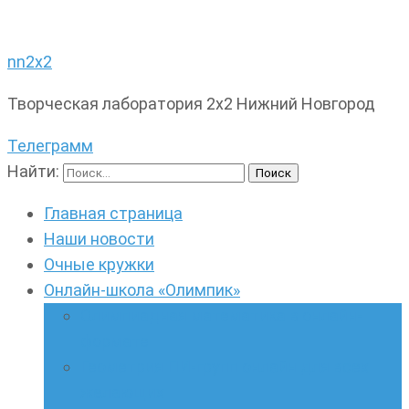
nn2x2
Творческая лаборатория 2х2 Нижний Новгород
Телеграмм
Найти:
Главная страница
Наши новости
Очные кружки
Онлайн-школа «Олимпик»
Олимпиадная математика в онлайн-
формате
Геометрия ПИ-групп онлайн для всех
желающих