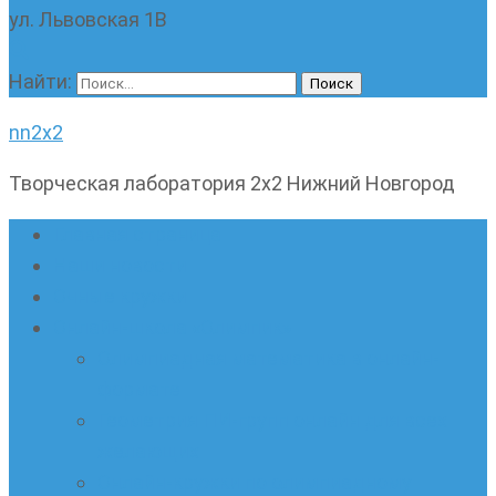
ул. Львовская 1В
Найти:
nn2x2
Творческая лаборатория 2х2 Нижний Новгород
Главная страница
Наши новости
Очные кружки
Онлайн-школа «Олимпик»
Олимпиадная математика в онлайн-
формате
Геометрия ПИ-групп онлайн для всех
желающих
Онлайн-кружки по олимпиадному