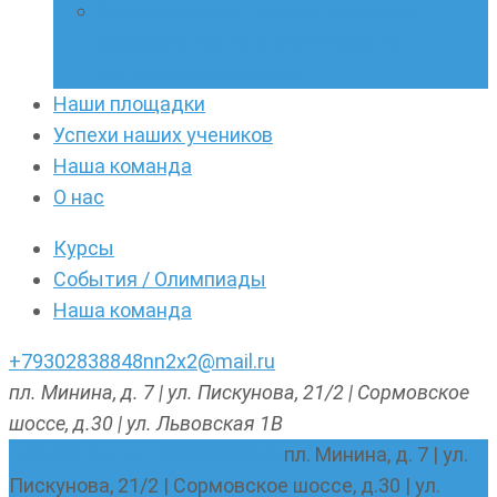
Онлайн-кружки по олимпиадному
русскому языку. Онлайн-курс по
написанию сочинений
Наши площадки
Успехи наших учеников
Наша команда
О нас
Курсы
События / Олимпиады
Наша команда
+79302838848
nn2x2@mail.ru
пл. Минина, д. 7 | ул. Пискунова, 21/2 | Сормовское
шоссе, д.30 | ул. Львовская 1В
nn2x2@mail.ru
+79302838848
пл. Минина, д. 7 | ул.
Пискунова, 21/2 | Сормовское шоссе, д.30 | ул.