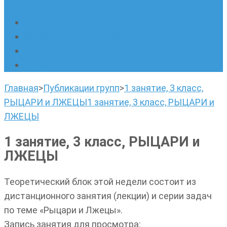
написанию сочинений
Наши площадки
Успехи наших учеников
Наша команда
О нас
Главная
>
Публикации групп
>
1 занятие, 3 класс,
РЫЦАРИ и ЛЖЕЦЫ
1 занятие, 3 класс, РЫЦАРИ и
ЛЖЕЦЫ
1 занятие, 3 класс, РЫЦАРИ и
ЛЖЕЦЫ
Теоретический блок этой недели состоит из
дистанционного занятия (лекции) и серии задач
по теме «Рыцари и Лжецы».
Запись занятия для просмотра: