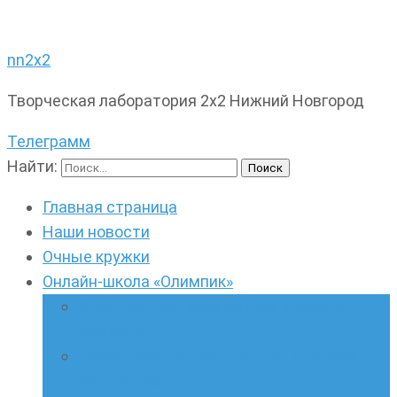
nn2x2
Творческая лаборатория 2х2 Нижний Новгород
Телеграмм
Найти:
Главная страница
Наши новости
Очные кружки
Онлайн-школа «Олимпик»
Олимпиадная математика в онлайн-
формате
Геометрия ПИ-групп онлайн для всех
желающих