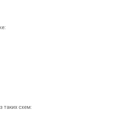
же:
 таких схем: