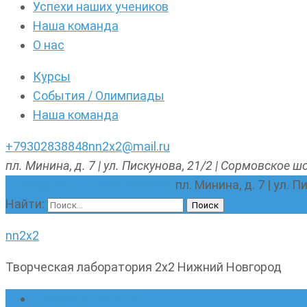
Успехи наших учеников
Наша команда
О нас
Курсы
События / Олимпиады
Наша команда
+79302838848
nn2x2@mail.ru
пл. Минина, д. 7 | ул. Пискунова, 21/2 | Сормовское шо
nn2x2@mail.ru
+79302838848
пл. Минина, д. 7 | ул. 
Найти:
nn2x2
Творческая лаборатория 2х2 Нижний Новгород
Главная страница