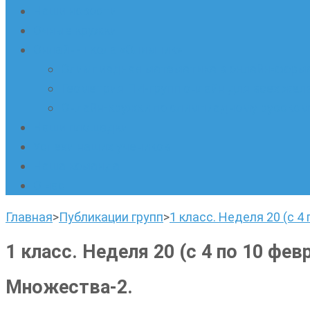
Наши новости
Очные кружки
Онлайн-школа «Олимпик»
Олимпиадная математика в онлайн-форм
Геометрия ПИ-групп онлайн для всех же
Онлайн-кружки по олимпиадному русскому
Наши площадки
Успехи наших учеников
Наша команда
О нас
Главная
>
Публикации групп
>
1 класс. Неделя 20 (с 4
1 класс. Неделя 20 (с 4 по 10 фев
Множества-2.