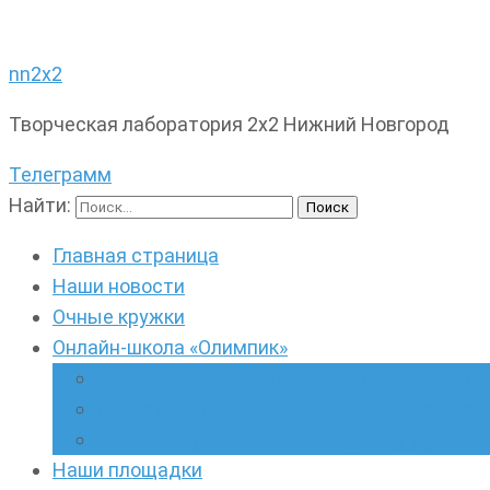
nn2x2
Творческая лаборатория 2х2 Нижний Новгород
Телеграмм
Найти:
Главная страница
Наши новости
Очные кружки
Онлайн-школа «Олимпик»
Олимпиадная математика в онлайн-форм
Геометрия ПИ-групп онлайн для всех же
Онлайн-кружки по олимпиадному русскому
Наши площадки