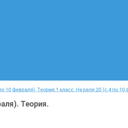
ате
лающих
 языку. Онлайн-курс по написанию сочинений
 по 10 февраля). Теория.
1 класс. Неделя 20 (с 4 по 10
раля). Теория.