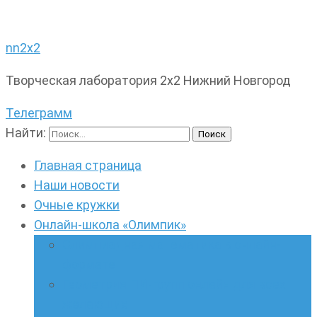
nn2x2
Творческая лаборатория 2х2 Нижний Новгород
Телеграмм
Найти:
Главная страница
Наши новости
Очные кружки
Онлайн-школа «Олимпик»
Олимпиадная математика в онлайн-
формате
Геометрия ПИ-групп онлайн для всех
желающих