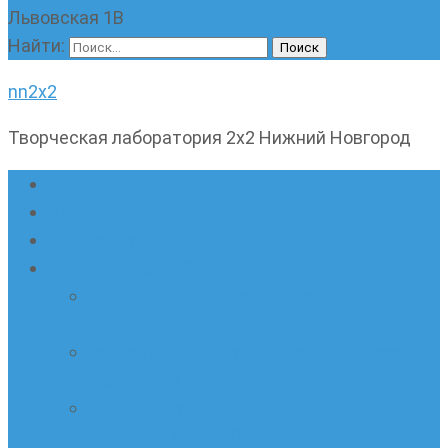
Львовская 1В
Найти:
nn2x2
Творческая лаборатория 2х2 Нижний Новгород
Главная страница
Наши новости
Очные кружки
Онлайн-школа «Олимпик»
Олимпиадная математика в онлайн-
формате
Геометрия ПИ-групп онлайн для всех
желающих
Онлайн-кружки по олимпиадному
русскому языку. Онлайн-курс по