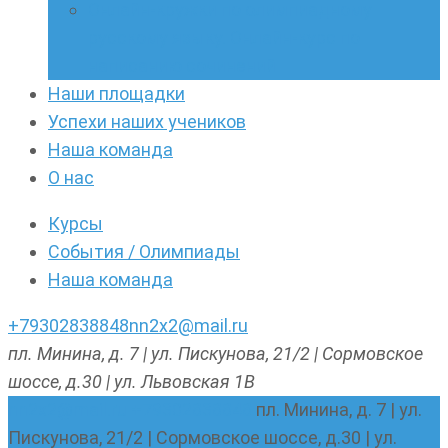
Онлайн-кружки по олимпиадному
русскому языку. Онлайн-курс по
написанию сочинений
Наши площадки
Успехи наших учеников
Наша команда
О нас
Курсы
События / Олимпиады
Наша команда
+79302838848
nn2x2@mail.ru
пл. Минина, д. 7 | ул. Пискунова, 21/2 | Сормовское
шоссе, д.30 | ул. Львовская 1В
nn2x2@mail.ru
+79302838848
пл. Минина, д. 7 | ул.
Пискунова, 21/2 | Сормовское шоссе, д.30 | ул.