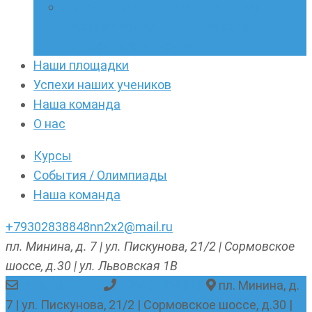
Онлайн-кружки по олимпиадному
русскому языку. Онлайн-курс по
написанию сочинений
Наши площадки
Успехи наших учеников
Наша команда
О нас
Курсы
События / Олимпиады
Наша команда
+79302838848
nn2x2@mail.ru
пл. Минина, д. 7 | ул. Пискунова, 21/2 | Сормовское
шоссе, д.30 | ул. Львовская 1В
nn2x2@mail.ru
+79302838848
пл. Минина, д.
7 | ул. Пискунова, 21/2 | Сормовское шоссе, д.30 |