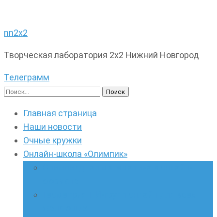
nn2x2
Творческая лаборатория 2х2 Нижний Новгород
Телеграмм
Найти:
Главная страница
Наши новости
Очные кружки
Онлайн-школа «Олимпик»
Олимпиадная математика в онлайн-
формате
Геометрия ПИ-групп онлайн для всех
желающих