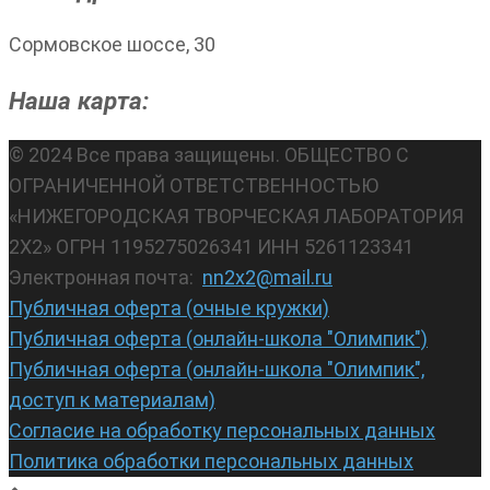
Сормовское шоссе, 30
Наша карта:
© 2024 Все права защищены. ОБЩЕСТВО С
ОГРАНИЧЕННОЙ ОТВЕТСТВЕННОСТЬЮ
«НИЖЕГОРОДСКАЯ ТВОРЧЕСКАЯ ЛАБОРАТОРИЯ
2Х2» ОГРН 1195275026341 ИНН 5261123341
Электронная почта:
nn2x2@mail.ru
Публичная оферта (очные кружки)
Публичная оферта (онлайн-школа "Олимпик")
Публичная оферта (онлайн-школа "Олимпик",
доступ к материалам)
Согласие на обработку персональных данных
Политика обработки персональных данных