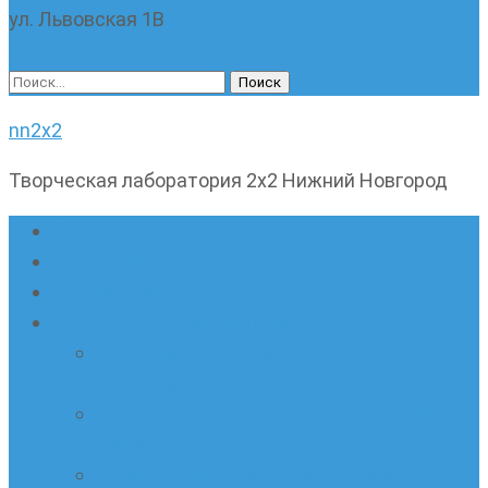
ул. Львовская 1В
Найти:
nn2x2
Творческая лаборатория 2х2 Нижний Новгород
Главная страница
Наши новости
Очные кружки
Онлайн-школа «Олимпик»
Олимпиадная математика в онлайн-
формате
Геометрия ПИ-групп онлайн для всех
желающих
Онлайн-кружки по олимпиадному