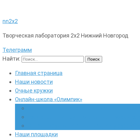
nn2x2
Творческая лаборатория 2х2 Нижний Новгород
Телеграмм
Найти:
Главная страница
Наши новости
Очные кружки
Онлайн-школа «Олимпик»
Олимпиадная математика в онлайн-форм
Геометрия ПИ-групп онлайн для всех же
Онлайн-кружки по олимпиадному русскому
Наши площадки