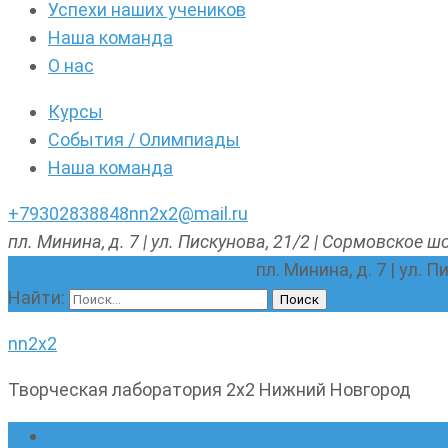
Успехи наших учеников
Наша команда
О нас
Курсы
События / Олимпиады
Наша команда
+79302838848
nn2x2@mail.ru
пл. Минина, д. 7 | ул. Пискунова, 21/2 | Сормовское шо
nn2x2@mail.ru
+79302838848
пл. Минина, д. 7 | ул. 
Найти:
nn2x2
Творческая лаборатория 2х2 Нижний Новгород
Главная страница