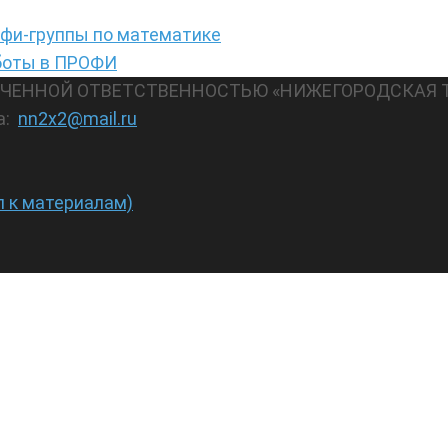
офи-группы по математике
аботы в ПРОФИ
АНИЧЕННОЙ ОТВЕТСТВЕННОСТЬЮ «НИЖЕГОРОДСКАЯ 
а:
nn2x2@mail.ru
п к материалам)