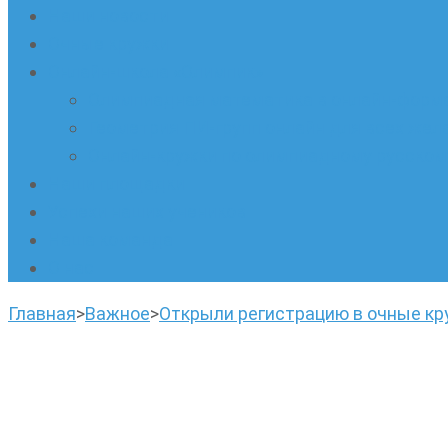
Наши новости
Очные кружки
Онлайн-школа «Олимпик»
Олимпиадная математика в онлайн-форм
Геометрия ПИ-групп онлайн для всех же
Онлайн-кружки по олимпиадному русскому
Наши площадки
Успехи наших учеников
Наша команда
О нас
Главная
>
Важное
>
Открыли регистрацию в очные кр