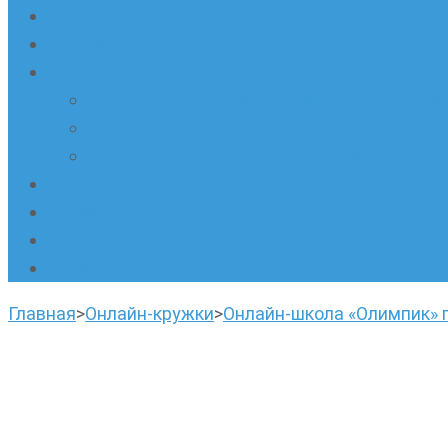
Наши новости
Очные кружки
Онлайн-школа «Олимпик»
Олимпиадная математика в онлайн-форм
Геометрия ПИ-групп онлайн для всех же
Онлайн-кружки по олимпиадному русскому
Наши площадки
Успехи наших учеников
Наша команда
О нас
Главная
>
Онлайн-кружки
>
Онлайн-школа «Олимпик» 