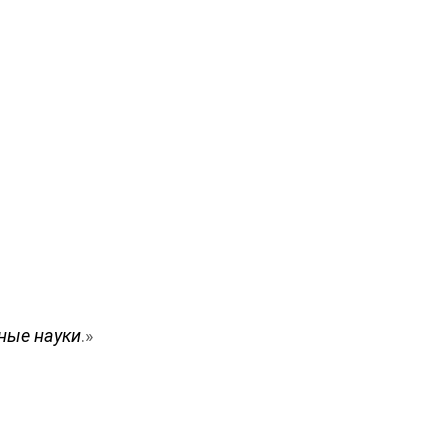
чные науки
.»