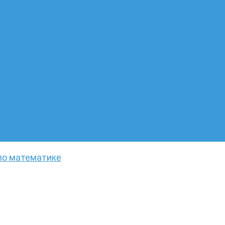
ате
лающих
 языку. Онлайн-курс по написанию сочинений
по математике