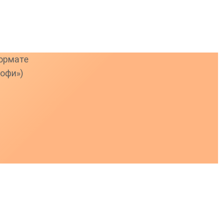
формате
рофи»)