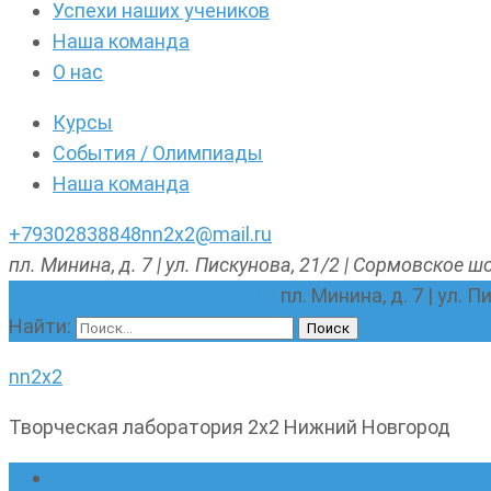
Успехи наших учеников
Наша команда
О нас
Курсы
События / Олимпиады
Наша команда
+79302838848
nn2x2@mail.ru
пл. Минина, д. 7 | ул. Пискунова, 21/2 | Сормовское шо
nn2x2@mail.ru
+79302838848
пл. Минина, д. 7 | ул. 
Найти:
nn2x2
Творческая лаборатория 2х2 Нижний Новгород
Главная страница