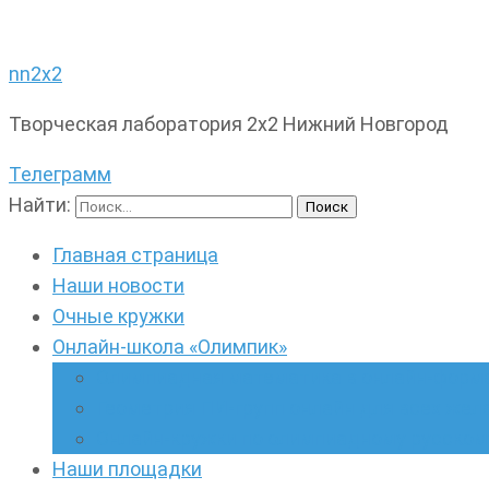
nn2x2
Творческая лаборатория 2х2 Нижний Новгород
Телеграмм
Найти:
Главная страница
Наши новости
Очные кружки
Онлайн-школа «Олимпик»
Олимпиадная математика в онлайн-форм
Геометрия ПИ-групп онлайн для всех же
Онлайн-кружки по олимпиадному русскому
Наши площадки