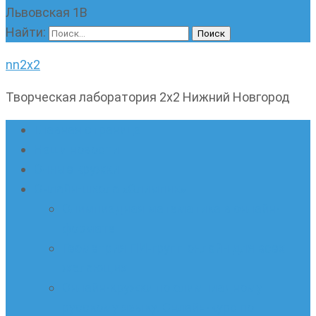
Львовская 1В
Найти:
nn2x2
Творческая лаборатория 2х2 Нижний Новгород
Главная страница
Наши новости
Очные кружки
Онлайн-школа «Олимпик»
Олимпиадная математика в онлайн-
формате
Геометрия ПИ-групп онлайн для всех
желающих
Онлайн-кружки по олимпиадному
русскому языку. Онлайн-курс по