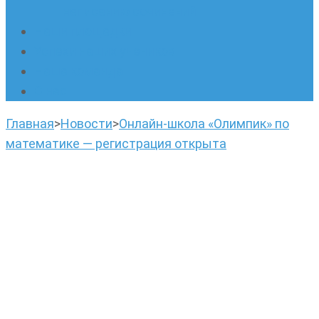
написанию сочинений
Наши площадки
Успехи наших учеников
Наша команда
О нас
Главная
>
Новости
>
Онлайн-школа «Олимпик» по
математике — регистрация открыта