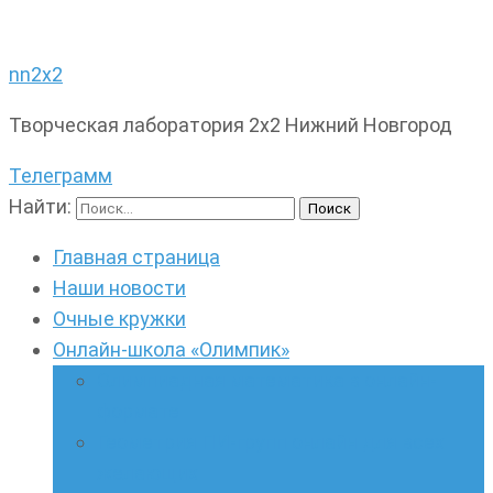
nn2x2
Творческая лаборатория 2х2 Нижний Новгород
Телеграмм
Найти:
Главная страница
Наши новости
Очные кружки
Онлайн-школа «Олимпик»
Олимпиадная математика в онлайн-
формате
Геометрия ПИ-групп онлайн для всех
желающих