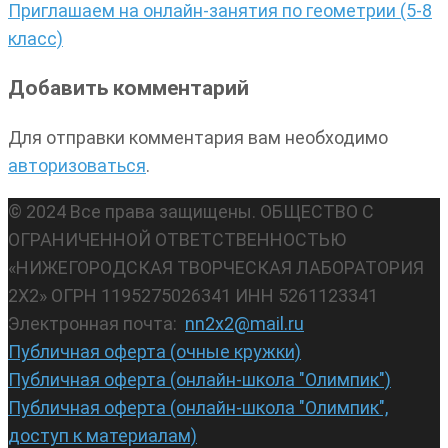
Приглашаем на онлайн-занятия по геометрии (5-8
класс)
Добавить комментарий
Для отправки комментария вам необходимо
авторизоваться
.
© 2024 Все права защищены. ОБЩЕСТВО С
ОГРАНИЧЕННОЙ ОТВЕТСТВЕННОСТЬЮ
«НИЖЕГОРОДСКАЯ ТВОРЧЕСКАЯ ЛАБОРАТОРИЯ
2Х2» ОГРН 1195275026341 ИНН 5261123341
Электронная почта:
nn2x2@mail.ru
Публичная оферта (очные кружки)
Публичная оферта (онлайн-школа "Олимпик")
Публичная оферта (онлайн-школа "Олимпик",
доступ к материалам)