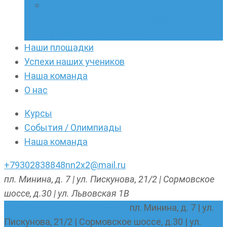
Онлайн-кружки по олимпиадному
русскому языку. Онлайн-курс по
написанию сочинений
Наши площадки
Успехи наших учеников
Наша команда
О нас
Курсы
События / Олимпиады
Наша команда
+79302838848
nn2x2@mail.ru
пл. Минина, д. 7 | ул. Пискунова, 21/2 | Сормовское
шоссе, д.30 | ул. Львовская 1В
nn2x2@mail.ru
+79302838848
пл. Минина, д. 7 | ул.
Пискунова, 21/2 | Сормовское шоссе, д.30 | ул.