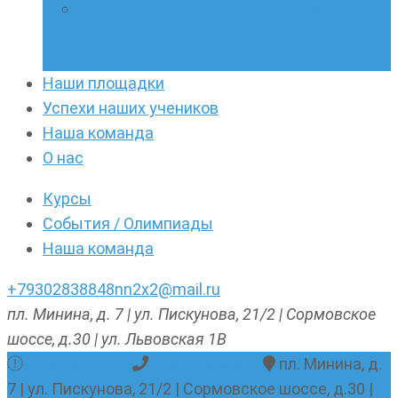
Онлайн-кружки по олимпиадному
русскому языку. Онлайн-курс по
написанию сочинений
Наши площадки
Успехи наших учеников
Наша команда
О нас
Курсы
События / Олимпиады
Наша команда
+79302838848
nn2x2@mail.ru
пл. Минина, д. 7 | ул. Пискунова, 21/2 | Сормовское
шоссе, д.30 | ул. Львовская 1В
nn2x2@mail.ru
+79302838848
пл. Минина, д.
7 | ул. Пискунова, 21/2 | Сормовское шоссе, д.30 |