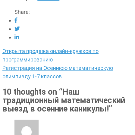
Share:
Навигация
Открыта продажа онлайн-кружков по
по
программированию
записям
Регистрация на Осеннюю математическую
олимпиаду 1-7 классов
10 thoughts on “
Наш
традиционный математический
выезд в осенние каникулы!
”