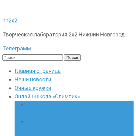
nn2x2
Творческая лаборатория 2х2 Нижний Новгород
Телеграмм
Найти:
Главная страница
Наши новости
Очные кружки
Онлайн-школа «Олимпик»
Олимпиадная математика в онлайн-
формате
Геометрия ПИ-групп онлайн для всех
желающих