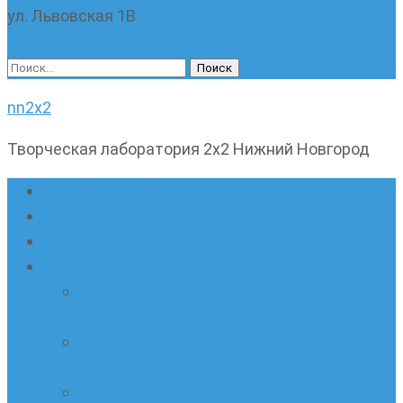
ул. Львовская 1В
Найти:
nn2x2
Творческая лаборатория 2х2 Нижний Новгород
Главная страница
Наши новости
Очные кружки
Онлайн-школа «Олимпик»
Олимпиадная математика в онлайн-
формате
Геометрия ПИ-групп онлайн для всех
желающих
Онлайн-кружки по олимпиадному