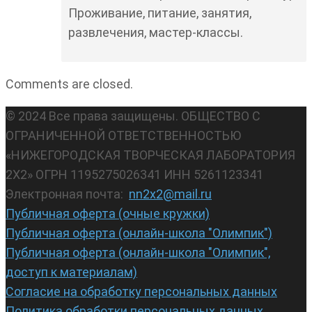
Проживание, питание, занятия,
развлечения, мастер-классы.
Comments are closed.
© 2024 Все права защищены. ОБЩЕСТВО С
ОГРАНИЧЕННОЙ ОТВЕТСТВЕННОСТЬЮ
«НИЖЕГОРОДСКАЯ ТВОРЧЕСКАЯ ЛАБОРАТОРИЯ
2Х2» ОГРН 1195275026341 ИНН 5261123341
Электронная почта:
nn2x2@mail.ru
Публичная оферта (очные кружки)
Публичная оферта (онлайн-школа "Олимпик")
Публичная оферта (онлайн-школа "Олимпик",
доступ к материалам)
Согласие на обработку персональных данных
Политика обработки персональных данных