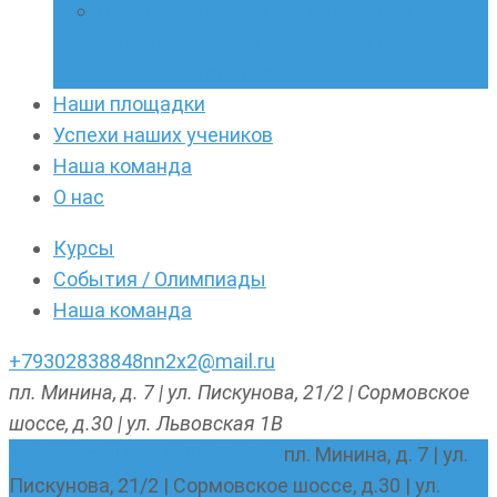
Онлайн-кружки по олимпиадному
русскому языку. Онлайн-курс по
написанию сочинений
Наши площадки
Успехи наших учеников
Наша команда
О нас
Курсы
События / Олимпиады
Наша команда
+79302838848
nn2x2@mail.ru
пл. Минина, д. 7 | ул. Пискунова, 21/2 | Сормовское
шоссе, д.30 | ул. Львовская 1В
nn2x2@mail.ru
+79302838848
пл. Минина, д. 7 | ул.
Пискунова, 21/2 | Сормовское шоссе, д.30 | ул.