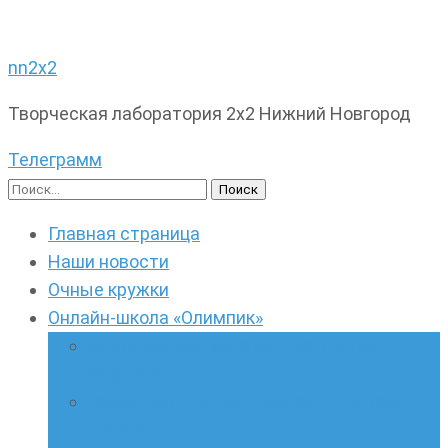
nn2x2
Творческая лаборатория 2х2 Нижний Новгород
Телеграмм
Найти:
Главная страница
Наши новости
Очные кружки
Онлайн-школа «Олимпик»
Олимпиадная математика в онлайн-
формате
Геометрия ПИ-групп онлайн для всех
желающих