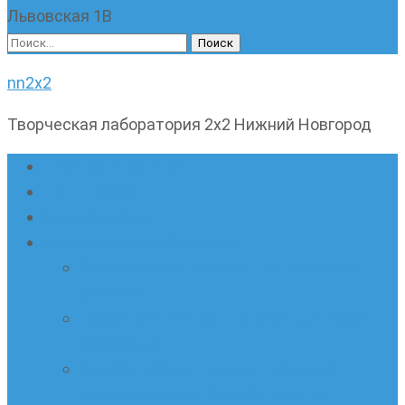
Львовская 1В
Найти:
nn2x2
Творческая лаборатория 2х2 Нижний Новгород
Главная страница
Наши новости
Очные кружки
Онлайн-школа «Олимпик»
Олимпиадная математика в онлайн-
формате
Геометрия ПИ-групп онлайн для всех
желающих
Онлайн-кружки по олимпиадному
русскому языку. Онлайн-курс по