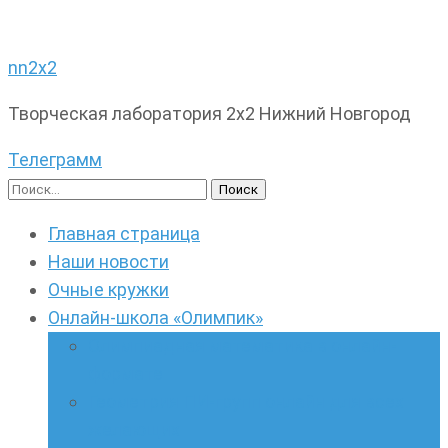
nn2x2
Творческая лаборатория 2х2 Нижний Новгород
Телеграмм
Найти:
Главная страница
Наши новости
Очные кружки
Онлайн-школа «Олимпик»
Олимпиадная математика в онлайн-
формате
Геометрия ПИ-групп онлайн для всех
желающих