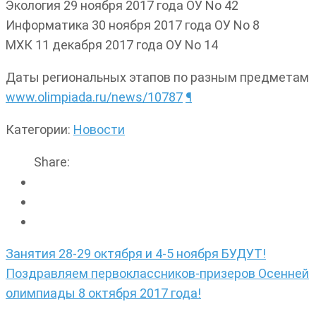
Экология 29 ноября 2017 года ОУ No 42
Информатика 30 ноября 2017 года ОУ No 8
МХК 11 декабря 2017 года ОУ No 14
Даты региональных этапов по разным предметам
www.olimpiada.ru/news/10787
¶
Категории:
Новости
Share:
Навигация
Занятия 28-29 октября и 4-5 ноября БУДУТ!
по
Поздравляем первоклассников-призеров Осенней
записям
олимпиады 8 октября 2017 года!