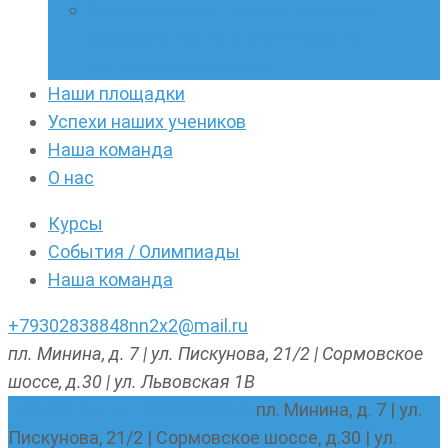
Онлайн-кружки по олимпиадному
русскому языку. Онлайн-курс по
написанию сочинений
Наши площадки
Успехи наших учеников
Наша команда
О нас
Курсы
События / Олимпиады
Наша команда
+79302838848
nn2x2@mail.ru
пл. Минина, д. 7 | ул. Пискунова, 21/2 | Сормовское
шоссе, д.30 | ул. Львовская 1В
nn2x2@mail.ru
+79302838848
пл. Минина, д. 7 | ул.
Пискунова, 21/2 | Сормовское шоссе, д.30 | ул.