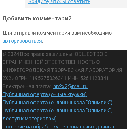
Войдите, чтобы ответить
Добавить комментарий
Для отправки комментария вам необходимо
авторизоваться
.
© 2024 Все права защищены. ОБЩЕСТВО С
ОГРАНИЧЕННОЙ ОТВЕТСТВЕННОСТЬЮ
«НИЖЕГОРОДСКАЯ ТВОРЧЕСКАЯ ЛАБОРАТОРИЯ
2Х2» ОГРН 1195275026341 ИНН 5261123341
Электронная почта:
nn2x2@mail.ru
Публичная оферта (очные кружки)
Публичная оферта (онлайн-школа "Олимпик")
Публичная оферта (онлайн-школа "Олимпик",
доступ к материалам)
Согласие на обработку персональных данных