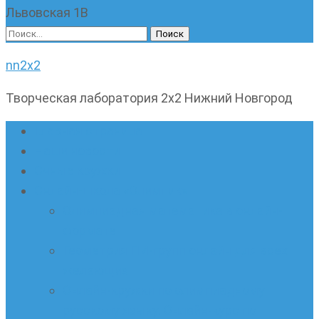
Львовская 1В
Найти:
nn2x2
Творческая лаборатория 2х2 Нижний Новгород
Главная страница
Наши новости
Очные кружки
Онлайн-школа «Олимпик»
Олимпиадная математика в онлайн-
формате
Геометрия ПИ-групп онлайн для всех
желающих
Онлайн-кружки по олимпиадному
русскому языку. Онлайн-курс по