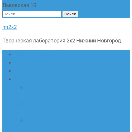
Львовская 1В
Найти:
nn2x2
Творческая лаборатория 2х2 Нижний Новгород
Главная страница
Наши новости
Очные кружки
Онлайн-школа «Олимпик»
Олимпиадная математика в онлайн-
формате
Геометрия ПИ-групп онлайн для всех
желающих
Онлайн-кружки по олимпиадному
русскому языку. Онлайн-курс по