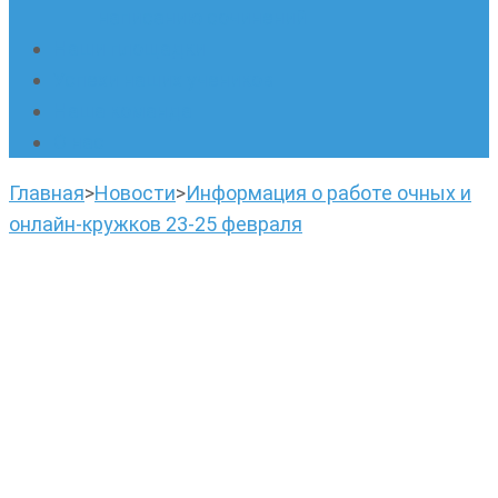
написанию сочинений
Наши площадки
Успехи наших учеников
Наша команда
О нас
Главная
>
Новости
>
Информация о работе очных и
онлайн-кружков 23-25 февраля