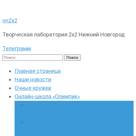
nn2x2
Творческая лаборатория 2х2 Нижний Новгород
Телеграмм
Найти:
Главная страница
Наши новости
Очные кружки
Онлайн-школа «Олимпик»
Олимпиадная математика в онлайн-
формате
Геометрия ПИ-групп онлайн для всех
желающих