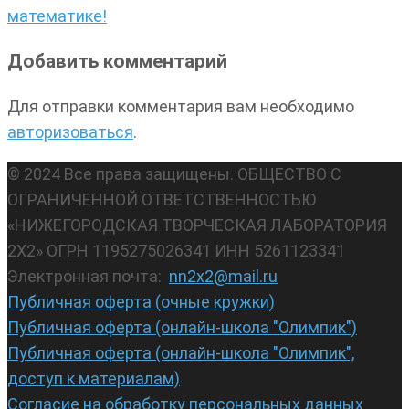
математике!
Добавить комментарий
Для отправки комментария вам необходимо
авторизоваться
.
© 2024 Все права защищены. ОБЩЕСТВО С
ОГРАНИЧЕННОЙ ОТВЕТСТВЕННОСТЬЮ
«НИЖЕГОРОДСКАЯ ТВОРЧЕСКАЯ ЛАБОРАТОРИЯ
2Х2» ОГРН 1195275026341 ИНН 5261123341
Электронная почта:
nn2x2@mail.ru
Публичная оферта (очные кружки)
Публичная оферта (онлайн-школа "Олимпик")
Публичная оферта (онлайн-школа "Олимпик",
доступ к материалам)
Согласие на обработку персональных данных