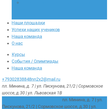
Онлайн-кружки по олимпиадному
русскому языку. Онлайн-курс по
написанию сочинений
Наши площадки
Успехи наших учеников
Наша команда
О нас
Курсы
События / Олимпиады
Наша команда
+79302838848
nn2x2@mail.ru
пл. Минина, д. 7 | ул. Пискунова, 21/2 | Сормовское
шоссе, д.30 | ул. Львовская 1В
nn2x2@mail.ru
+79302838848
пл. Минина, д. 7 | ул.
Пискунова, 21/2 | Сормовское шоссе, д.30 | ул.