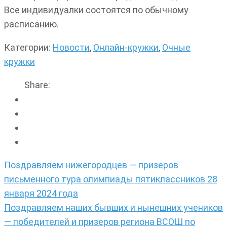
Все индивидуалки состоятся по обычному
расписанию.
Категории:
Новости
,
Онлайн-кружки
,
Очные
кружки
Share:
Навигация
Поздравляем нижегородцев — призеров
по
письменного тура олимпиады пятиклассников 28
записям
января 2024 года
Поздравляем наших бывших и нынешних учеников
— победителей и призеров региона ВСОШ по