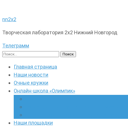
nn2x2
Творческая лаборатория 2х2 Нижний Новгород
Телеграмм
Найти:
Главная страница
Наши новости
Очные кружки
Онлайн-школа «Олимпик»
Олимпиадная математика в онлайн-форм
Геометрия ПИ-групп онлайн для всех же
Онлайн-кружки по олимпиадному русскому
Наши площадки