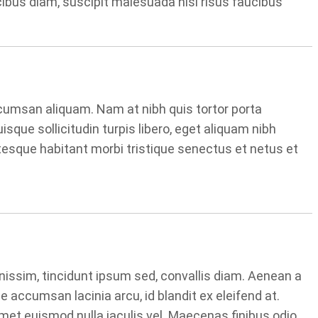
ucibus diam, suscipit malesuada nisi risus faucibus
cumsan aliquam. Nam at nibh quis tortor porta
sque sollicitudin turpis libero, eget aliquam nibh
esque habitant morbi tristique senectus et netus et
nissim, tincidunt ipsum sed, convallis diam. Aenean a
ue accumsan lacinia arcu, id blandit ex eleifend at.
amet euismod nulla iaculis vel. Maecenas finibus odio