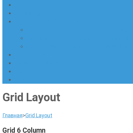
Наши новости
Очные кружки
Онлайн-школа «Олимпик»
Олимпиадная математика в онлайн-форм
Геометрия ПИ-групп онлайн для всех же
Онлайн-кружки по олимпиадному русскому
Наши площадки
Успехи наших учеников
Наша команда
О нас
Grid Layout
Главная
>
Grid Layout
Grid 6 Column