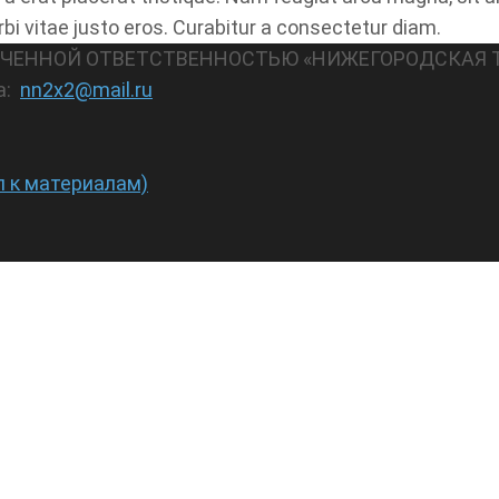
rbi vitae justo eros. Curabitur a consectetur diam.
АНИЧЕННОЙ ОТВЕТСТВЕННОСТЬЮ «НИЖЕГОРОДСКАЯ 
а:
nn2x2@mail.ru
п к материалам)