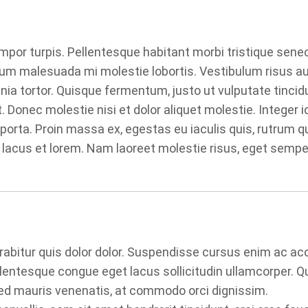
mpor turpis. Pellentesque habitant morbi tristique senec
um malesuada mi molestie lobortis. Vestibulum risus aug
nia tortor. Quisque fermentum, justo ut vulputate tincid
. Donec molestie nisi et dolor aliquet molestie. Integer
es porta. Proin massa ex, egestas eu iaculis quis, rutru
nisl lacus et lorem. Nam laoreet molestie risus, eget sem
rabitur quis dolor dolor. Suspendisse cursus enim ac ac
lentesque congue eget lacus sollicitudin ullamcorper. Qui
ed mauris venenatis, at commodo orci dignissim.