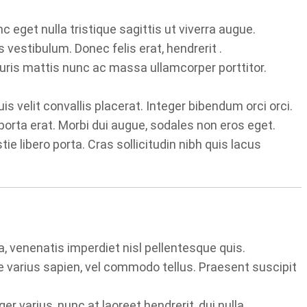
eget nulla tristique sagittis ut viverra augue.
vestibulum. Donec felis erat, hendrerit .
ris mattis nunc ac massa ullamcorper porttitor.
s velit convallis placerat. Integer bibendum orci orci.
porta erat. Morbi dui augue, sodales non eros eget.
e libero porta. Cras sollicitudin nibh quis lacus
, venenatis imperdiet nisl pellentesque quis.
que varius sapien, vel commodo tellus. Praesent suscipit
 varius, nunc at laoreet hendrerit, dui nulla .