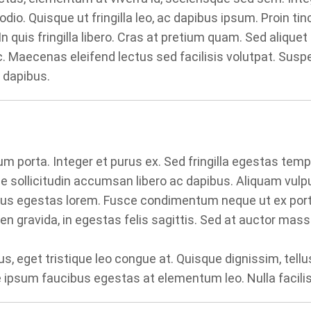
odio. Quisque ut fringilla leo, ac dapibus ipsum. Proin ti
d. In quis fringilla libero. Cras at pretium quam. Sed aliqu
Maecenas eleifend lectus sed facilisis volutpat. Suspe
 dapibus.
um porta. Integer et purus ex. Sed fringilla egestas temp
llicitudin accumsan libero ac dapibus. Aliquam vulputat
egestas lorem. Fusce condimentum neque ut ex porttito
en gravida, in egestas felis sagittis. Sed at auctor mass
s, eget tristique leo congue at. Quisque dignissim, tellus
e ipsum faucibus egestas at elementum leo. Nulla facilisi