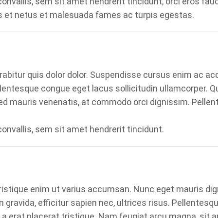
convallis, sem sit amet hendrerit tincidunt, orci eros fa
us et netus et malesuada fames ac turpis egestas.
rabitur quis dolor dolor. Suspendisse cursus enim ac ac
lentesque congue eget lacus sollicitudin ullamcorper. Qui
d mauris venenatis, at commodo orci dignissim. Pellent
onvallis, sem sit amet hendrerit tincidunt.
tristique enim ut varius accumsan. Nunc eget mauris dig
n gravida, efficitur sapien nec, ultrices risus. Pellentesq
s a erat placerat tristique. Nam feugiat arcu magna, sit 