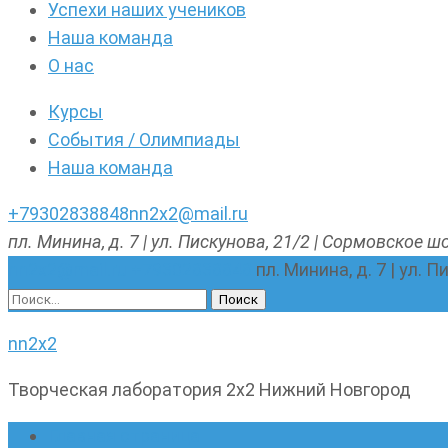
Успехи наших учеников
Наша команда
О нас
Курсы
События / Олимпиады
Наша команда
+79302838848
nn2x2@mail.ru
пл. Минина, д. 7 | ул. Пискунова, 21/2 | Сормовское шо
nn2x2@mail.ru
+79302838848
пл. Минина, д. 7 | ул. 
Найти:
nn2x2
Творческая лаборатория 2х2 Нижний Новгород
Главная страница