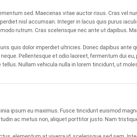
mentum sed. Maecenas vitae auctor risus. Cras vel nunc 
diet nisl accumsan. Integer in lacus quis purus iaculis 
modo rutrum. Cras scelerisque nec ante ut dapibus. Mau
is quis dolor imperdiet ultricies. Donec dapibus ante qui
t neque. Pellentesque et odio laoreet, fermentum dui eu, 
lus. Nullam vehicula nulla in lorem tincidunt, ut molesti
 lacinia ipsum eu maximus. Fusce tincidunt euismod magna
icitudin ac metus non, aliquet porttitor justo. Nam tristi
us, elementum at viverra id, scelerisque sed sem. Integer