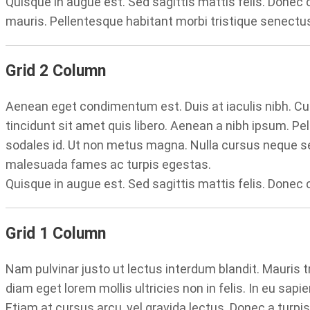
Quisque in augue est. Sed sagittis mattis felis. Donec 
mauris. Pellentesque habitant morbi tristique senect
Grid 2 Column
Aenean eget condimentum est. Duis at iaculis nibh. Cu
tincidunt sit amet quis libero. Aenean a nibh ipsum. Pel
sodales id. Ut non metus magna. Nulla cursus neque se
malesuada fames ac turpis egestas.
Quisque in augue est. Sed sagittis mattis felis. Donec c
Grid 1 Column
Nam pulvinar justo ut lectus interdum blandit. Mauris 
diam eget lorem mollis ultricies non in felis. In eu sapie
Etiam at cursus arcu, vel gravida lectus. Donec a turpi