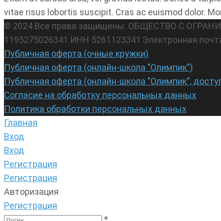
vitae risus lobortis suscipit. Cras ac euismod dolor. Mo
© 2024 Все права защищены. ОБЩЕСТВО С ОГР
1195275026341 ИНН 5261123341 Электронная почт
Публичная оферта (очные кружки)
Публичная оферта (онлайн-школа "Олимпик")
Публичная оферта (онлайн-школа "Олимпик", досту
Согласие на обработку персональных данных
Политика обработки персональных данных
Главная
Вход
Вход
Регистрация
Регистрация
Авторизация
Регистрация
*