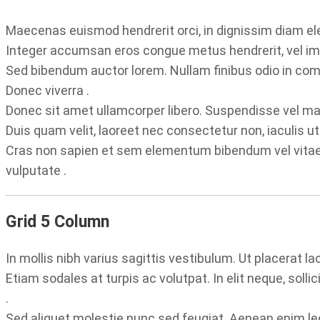
Maecenas euismod hendrerit orci, in dignissim diam ele
Integer accumsan eros congue metus hendrerit, vel imper
Sed bibendum auctor lorem. Nullam finibus odio in com
Donec viverra .
Donec sit amet ullamcorper libero. Suspendisse vel maur
Duis quam velit, laoreet nec consectetur non, iaculis u
Cras non sapien et sem elementum bibendum vel vitae tel
vulputate .
Grid 5 Column
In mollis nibh varius sagittis vestibulum. Ut placerat
Etiam sodales at turpis ac volutpat. In elit neque, soll
.
Sed aliquet molestie nunc sed feugiat. Aenean enim lect