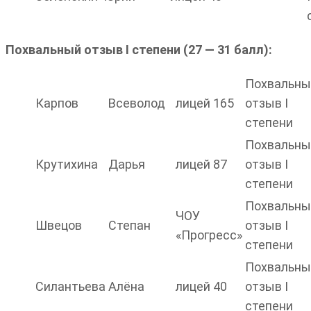
Похвальный отзыв I степени (27 — 31 балл):
Похвальны
Карпов
Всеволод
лицей 165
отзыв I
степени
Похвальны
Крутихина
Дарья
лицей 87
отзыв I
степени
Похвальны
ЧОУ
Швецов
Степан
отзыв I
«Прогресс»
степени
Похвальны
Силантьева
Алёна
лицей 40
отзыв I
степени