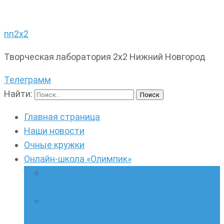
nn2x2
Творческая лаборатория 2х2 Нижний Новгород
Телеграмм
Найти:
Главная страница
Наши новости
Очные кружки
Онлайн-школа «Олимпик»
Олимпиадная математика в онлайн-
формате
Геометрия ПИ-групп онлайн для всех
желающих