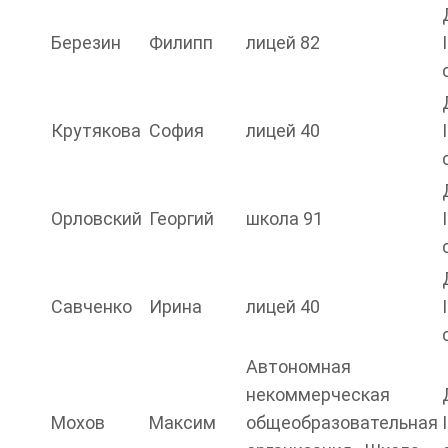
Березин
Филипп
лицей 82
I
Крутякова
София
лицей 40
I
Орловский
Георгий
школа 91
I
Савченко
Ирина
лицей 40
I
Автономная
некоммерческая
Мохов
Максим
общеобразовательная
I