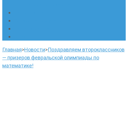
написанию сочинений
Наши площадки
Успехи наших учеников
Наша команда
О нас
Главная
>
Новости
>
Поздравляем второклассников
— призеров февральской олимпиады по
математике!