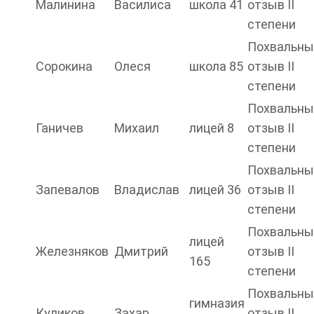
Малинина
Василиса
школа 41
отзыв II
степени
Похвальны
Сорокина
Олеся
школа 85
отзыв II
степени
Похвальны
Ганичев
Михаил
лицей 8
отзыв II
степени
Похвальны
Запевалов
Владислав
лицей 36
отзыв II
степени
Похвальны
лицей
Железняков
Дмитрий
отзыв II
165
степени
Похвальны
гимназия
Куликов
Захар
отзыв II