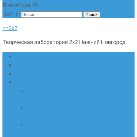
Львовская 1В
Найти:
nn2x2
Творческая лаборатория 2х2 Нижний Новгород
Главная страница
Наши новости
Очные кружки
Онлайн-школа «Олимпик»
Олимпиадная математика в онлайн-
формате
Геометрия ПИ-групп онлайн для всех
желающих
Онлайн-кружки по олимпиадному
русскому языку. Онлайн-курс по