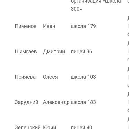
организация «Школа
800»
Пименов
Иван
школа 179
I
Шимгаев
Дмитрий
лицей 36
I
Поняева
Олеся
школа 103
I
Зарудний
Александр
школа 183
I
Зеленский
Юрий
лицей 40
I