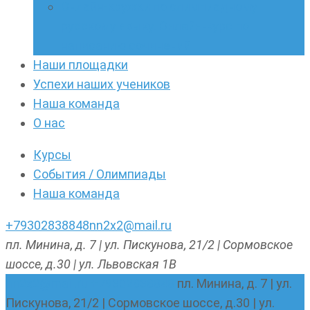
Онлайн-кружки по олимпиадному
русскому языку. Онлайн-курс по
написанию сочинений
Наши площадки
Успехи наших учеников
Наша команда
О нас
Курсы
События / Олимпиады
Наша команда
+79302838848
nn2x2@mail.ru
пл. Минина, д. 7 | ул. Пискунова, 21/2 | Сормовское
шоссе, д.30 | ул. Львовская 1В
nn2x2@mail.ru
+79302838848
пл. Минина, д. 7 | ул.
Пискунова, 21/2 | Сормовское шоссе, д.30 | ул.