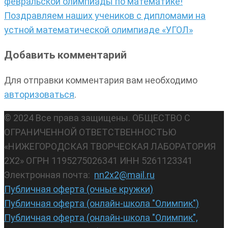
февральской олимпиады по математике!
Поздравляем наших учеников с дипломами на
устной математической олимпиаде «УГОЛ»
Добавить комментарий
Для отправки комментария вам необходимо
авторизоваться
.
© 2024 Все права защищены. ОБЩЕСТВО С
ОГРАНИЧЕННОЙ ОТВЕТСТВЕННОСТЬЮ
«НИЖЕГОРОДСКАЯ ТВОРЧЕСКАЯ ЛАБОРАТОРИЯ
2Х2» ОГРН 1195275026341 ИНН 5261123341
Электронная почта:
nn2x2@mail.ru
Публичная оферта (очные кружки)
Публичная оферта (онлайн-школа "Олимпик")
Публичная оферта (онлайн-школа "Олимпик",