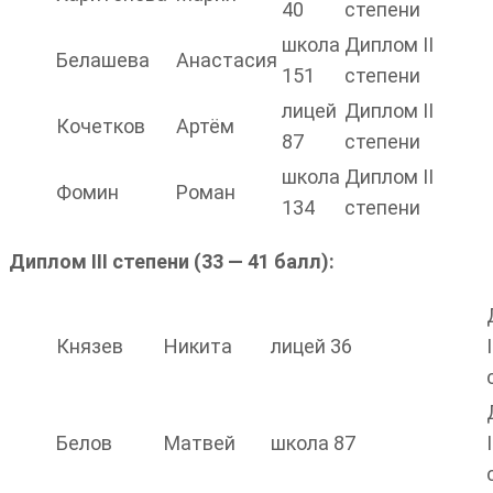
40
степени
школа
Диплом II
Белашева
Анастасия
151
степени
лицей
Диплом II
Кочетков
Артём
87
степени
школа
Диплом II
Фомин
Роман
134
степени
Диплом III степени (33 — 41 балл):
Князев
Никита
лицей 36
I
Белов
Матвей
школа 87
I