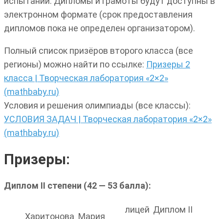
испытаний. Дипломы и грамоты будут доступны в
электронном формате (срок предоставления
дипломов пока не определен организатором).
Полный список призёров второго класса (все
регионы) можно найти по ссылке:
Призеры 2
класса | Творческая лаборатория «2×2»
(mathbaby.ru)
Условия и решения олимпиады (все классы):
УСЛОВИЯ ЗАДАЧ | Творческая лаборатория «2×2»
(mathbaby.ru)
Призеры:
Диплом II степени (42 — 53 балла):
лицей
Диплом II
Харитонова
Мария