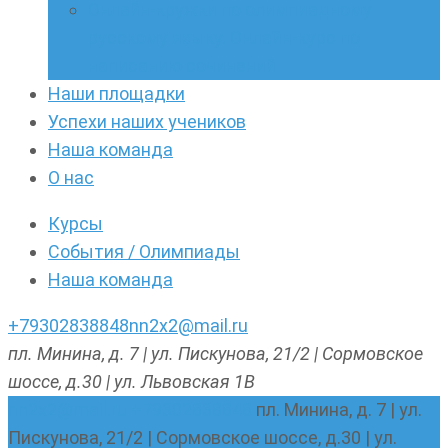
Онлайн-кружки по олимпиадному
русскому языку. Онлайн-курс по
написанию сочинений
Наши площадки
Успехи наших учеников
Наша команда
О нас
Курсы
События / Олимпиады
Наша команда
+79302838848
nn2x2@mail.ru
пл. Минина, д. 7 | ул. Пискунова, 21/2 | Сормовское
шоссе, д.30 | ул. Львовская 1В
nn2x2@mail.ru
+79302838848
пл. Минина, д. 7 | ул.
Пискунова, 21/2 | Сормовское шоссе, д.30 | ул.