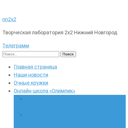
nn2x2
Творческая лаборатория 2х2 Нижний Новгород
Телеграмм
Найти:
Главная страница
Наши новости
Очные кружки
Онлайн-школа «Олимпик»
Олимпиадная математика в онлайн-
формате
Геометрия ПИ-групп онлайн для всех
желающих