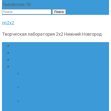
Львовская 1В
Найти:
nn2x2
Творческая лаборатория 2х2 Нижний Новгород
Главная страница
Наши новости
Очные кружки
Онлайн-школа «Олимпик»
Олимпиадная математика в онлайн-
формате
Геометрия ПИ-групп онлайн для всех
желающих
Онлайн-кружки по олимпиадному
русскому языку. Онлайн-курс по