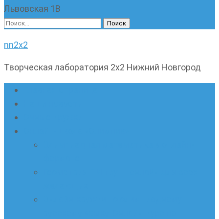
Львовская 1В
Найти:
nn2x2
Творческая лаборатория 2х2 Нижний Новгород
Главная страница
Наши новости
Очные кружки
Онлайн-школа «Олимпик»
Олимпиадная математика в онлайн-
формате
Геометрия ПИ-групп онлайн для всех
желающих
Онлайн-кружки по олимпиадному
русскому языку. Онлайн-курс по