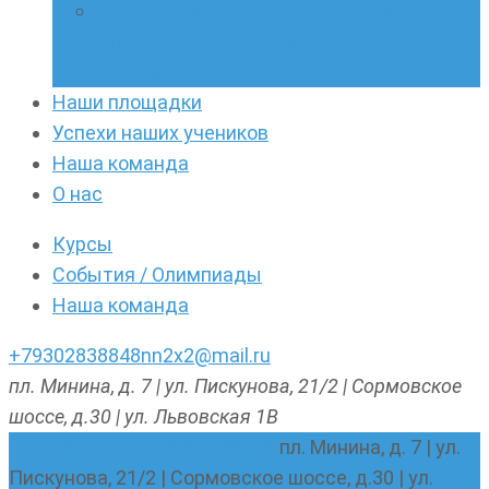
Онлайн-кружки по олимпиадному
русскому языку. Онлайн-курс по
написанию сочинений
Наши площадки
Успехи наших учеников
Наша команда
О нас
Курсы
События / Олимпиады
Наша команда
+79302838848
nn2x2@mail.ru
пл. Минина, д. 7 | ул. Пискунова, 21/2 | Сормовское
шоссе, д.30 | ул. Львовская 1В
nn2x2@mail.ru
+79302838848
пл. Минина, д. 7 | ул.
Пискунова, 21/2 | Сормовское шоссе, д.30 | ул.