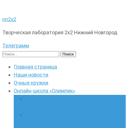
nn2x2
Творческая лаборатория 2х2 Нижний Новгород
Телеграмм
Найти:
Главная страница
Наши новости
Очные кружки
Онлайн-школа «Олимпик»
Олимпиадная математика в онлайн-
формате
Геометрия ПИ-групп онлайн для всех
желающих