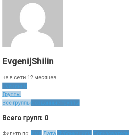
EvgenijShilin
не в сети 12 месяцев
Рейтинг
0
Группы
Все группы
Созданные группы
Всего групп: 0
Фильтр по:
Имя
Дата
Публикациям
Пользователи