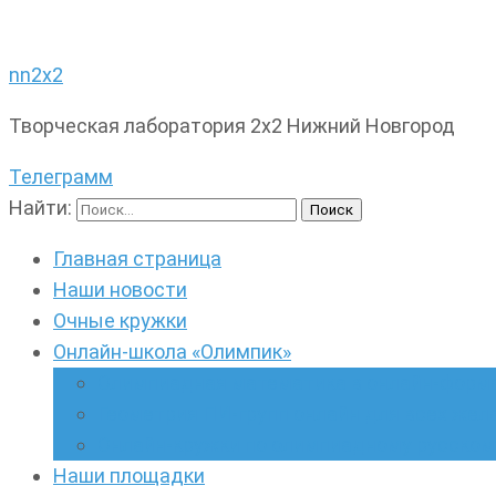
nn2x2
Творческая лаборатория 2х2 Нижний Новгород
Телеграмм
Найти:
Главная страница
Наши новости
Очные кружки
Онлайн-школа «Олимпик»
Олимпиадная математика в онлайн-форм
Геометрия ПИ-групп онлайн для всех же
Онлайн-кружки по олимпиадному русскому
Наши площадки