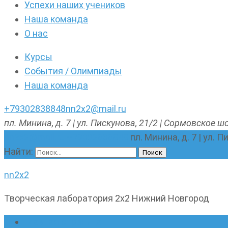
Успехи наших учеников
Наша команда
О нас
Курсы
События / Олимпиады
Наша команда
+79302838848
nn2x2@mail.ru
пл. Минина, д. 7 | ул. Пискунова, 21/2 | Сормовское шо
nn2x2@mail.ru
+79302838848
пл. Минина, д. 7 | ул. 
Найти:
nn2x2
Творческая лаборатория 2х2 Нижний Новгород
Главная страница