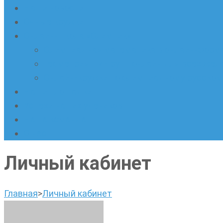
Наши новости
Очные кружки
Онлайн-школа «Олимпик»
Олимпиадная математика в онлайн-форм
Геометрия ПИ-групп онлайн для всех же
Онлайн-кружки по олимпиадному русскому
Наши площадки
Успехи наших учеников
Наша команда
О нас
Личный кабинет
Главная
>
Личный кабинет