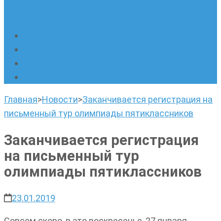
русскому языку. Онлайн-курс по
написанию сочинений
Наши площадки
Успехи наших учеников
Наша команда
О нас
Главная
>
Новости
>
Заканчивается регистрация на
письменный тур олимпиады пятиклассников
Заканчивается регистрация
на письменный тур
олимпиады пятиклассников
23.01.2019
Совсем скоро, в это воскресенье, 27 января