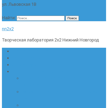
ул. Львовская 1В
Найти:
nn2x2
Творческая лаборатория 2х2 Нижний Новгород
Главная страница
Наши новости
Очные кружки
Онлайн-школа «Олимпик»
Олимпиадная математика в онлайн-
формате
Геометрия ПИ-групп онлайн для всех
желающих
Онлайн-кружки по олимпиадному