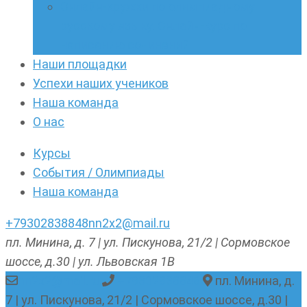
Онлайн-кружки по олимпиадному
русскому языку. Онлайн-курс по
написанию сочинений
Наши площадки
Успехи наших учеников
Наша команда
О нас
Курсы
События / Олимпиады
Наша команда
+79302838848
nn2x2@mail.ru
пл. Минина, д. 7 | ул. Пискунова, 21/2 | Сормовское
шоссе, д.30 | ул. Львовская 1В
nn2x2@mail.ru
+79302838848
пл. Минина, д.
7 | ул. Пискунова, 21/2 | Сормовское шоссе, д.30 |