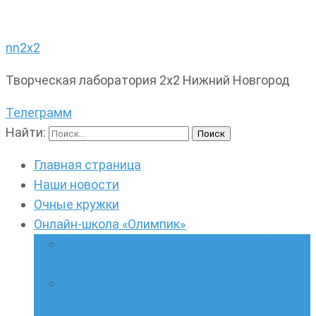
nn2x2
Творческая лаборатория 2х2 Нижний Новгород
Телеграмм
Найти:
Главная страница
Наши новости
Очные кружки
Онлайн-школа «Олимпик»
Олимпиадная математика в онлайн-
формате
Геометрия ПИ-групп онлайн для всех
желающих