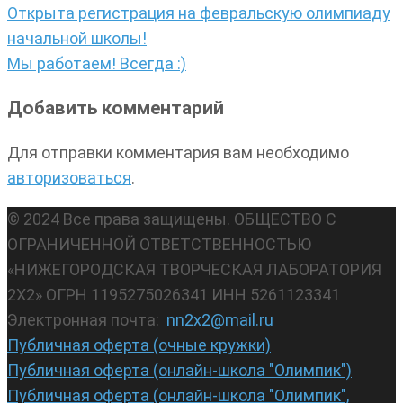
Открыта регистрация на февральскую олимпиаду
начальной школы!
Мы работаем! Всегда :)
Добавить комментарий
Для отправки комментария вам необходимо
авторизоваться
.
© 2024 Все права защищены. ОБЩЕСТВО С
ОГРАНИЧЕННОЙ ОТВЕТСТВЕННОСТЬЮ
«НИЖЕГОРОДСКАЯ ТВОРЧЕСКАЯ ЛАБОРАТОРИЯ
2Х2» ОГРН 1195275026341 ИНН 5261123341
Электронная почта:
nn2x2@mail.ru
Публичная оферта (очные кружки)
Публичная оферта (онлайн-школа "Олимпик")
Публичная оферта (онлайн-школа "Олимпик",