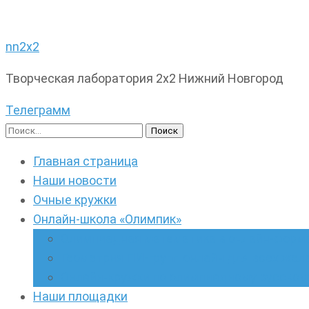
nn2x2
Творческая лаборатория 2х2 Нижний Новгород
Телеграмм
Найти:
Главная страница
Наши новости
Очные кружки
Онлайн-школа «Олимпик»
Олимпиадная математика в онлайн-форм
Геометрия ПИ-групп онлайн для всех же
Онлайн-кружки по олимпиадному русскому
Наши площадки