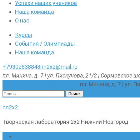
Успехи наших учеников
Наша команда
О нас
Курсы
События / Олимпиады
Наша команда
+79302838848
nn2x2@mail.ru
пл. Минина, д. 7 | ул. Пискунова, 21/2 | Сормовское шо
nn2x2@mail.ru
+79302838848
пл. Минина, д. 7 | ул. 
Найти:
nn2x2
Творческая лаборатория 2х2 Нижний Новгород
Главная страница