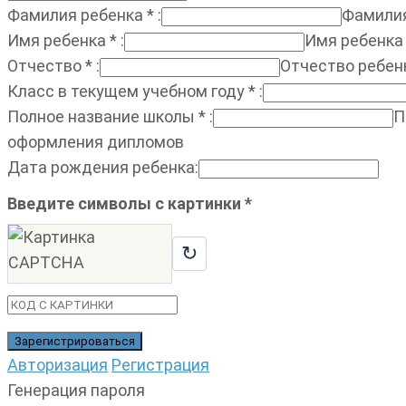
Фамилия ребенка
*
:
Фамилия
Имя ребенка
*
:
Имя ребенка
Отчество
*
:
Отчество ребен
Класс в текущем учебном году
*
:
Полное название школы
*
:
П
оформления дипломов
Дата рождения ребенка
:
Введите символы с картинки
*
↻
Авторизация
Регистрация
Генерация пароля