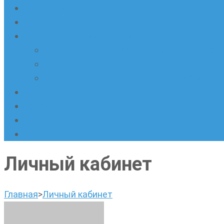
Наши новости
Очные кружки
Онлайн-школа «Олимпик»
Олимпиадная математика в онлайн-форм
Геометрия ПИ-групп онлайн для всех же
Онлайн-кружки по олимпиадному русскому
Наши площадки
Успехи наших учеников
Наша команда
О нас
Личный кабинет
Главная
>
Личный кабинет