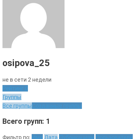
osipova_25
не в сети 2 недели
Рейтинг
0
Группы
Все группы
Созданные группы
Всего групп: 1
Фильтр по:
Имя
Дата
Публикациям
Пользователи