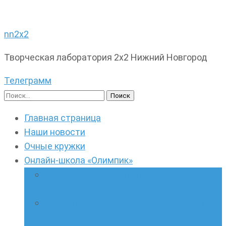
nn2x2
Творческая лаборатория 2х2 Нижний Новгород
Телеграмм
Найти:
Главная страница
Наши новости
Очные кружки
Онлайн-школа «Олимпик»
Олимпиадная математика в онлайн-
формате
Геометрия ПИ-групп онлайн для всех
желающих