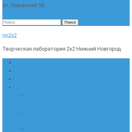
ул. Львовская 1В
Найти:
nn2x2
Творческая лаборатория 2х2 Нижний Новгород
Главная страница
Наши новости
Очные кружки
Онлайн-школа «Олимпик»
Олимпиадная математика в онлайн-
формате
Геометрия ПИ-групп онлайн для всех
желающих
Онлайн-кружки по олимпиадному