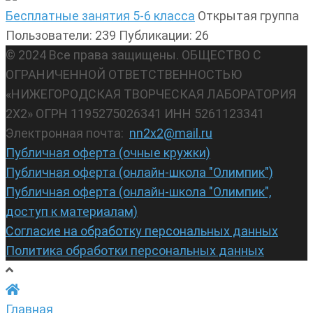
Бесплатные занятия 5-6 класса
Открытая группа
Пользователи: 239
Публикации: 26
© 2024 Все права защищены. ОБЩЕСТВО С
ОГРАНИЧЕННОЙ ОТВЕТСТВЕННОСТЬЮ
«НИЖЕГОРОДСКАЯ ТВОРЧЕСКАЯ ЛАБОРАТОРИЯ
2Х2» ОГРН 1195275026341 ИНН 5261123341
Электронная почта:
nn2x2@mail.ru
Публичная оферта (очные кружки)
Публичная оферта (онлайн-школа "Олимпик")
Публичная оферта (онлайн-школа "Олимпик",
доступ к материалам)
Согласие на обработку персональных данных
Политика обработки персональных данных
Главная