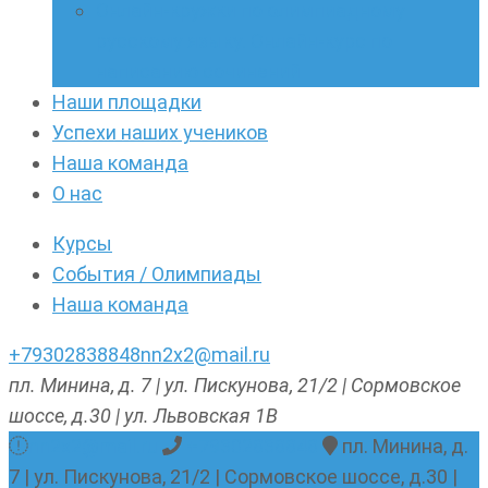
Онлайн-кружки по олимпиадному
русскому языку. Онлайн-курс по
написанию сочинений
Наши площадки
Успехи наших учеников
Наша команда
О нас
Курсы
События / Олимпиады
Наша команда
+79302838848
nn2x2@mail.ru
пл. Минина, д. 7 | ул. Пискунова, 21/2 | Сормовское
шоссе, д.30 | ул. Львовская 1В
nn2x2@mail.ru
+79302838848
пл. Минина, д.
7 | ул. Пискунова, 21/2 | Сормовское шоссе, д.30 |