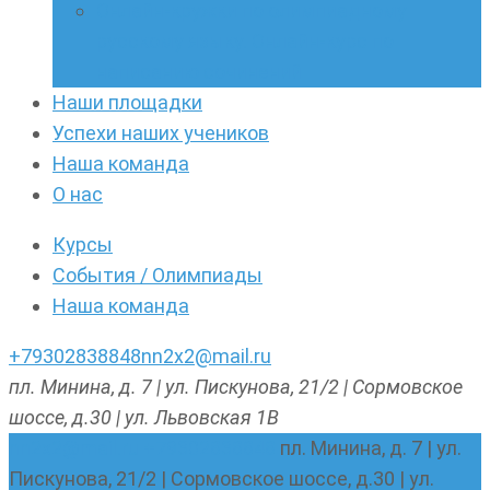
Онлайн-кружки по олимпиадному
русскому языку. Онлайн-курс по
написанию сочинений
Наши площадки
Успехи наших учеников
Наша команда
О нас
Курсы
События / Олимпиады
Наша команда
+79302838848
nn2x2@mail.ru
пл. Минина, д. 7 | ул. Пискунова, 21/2 | Сормовское
шоссе, д.30 | ул. Львовская 1В
nn2x2@mail.ru
+79302838848
пл. Минина, д. 7 | ул.
Пискунова, 21/2 | Сормовское шоссе, д.30 | ул.