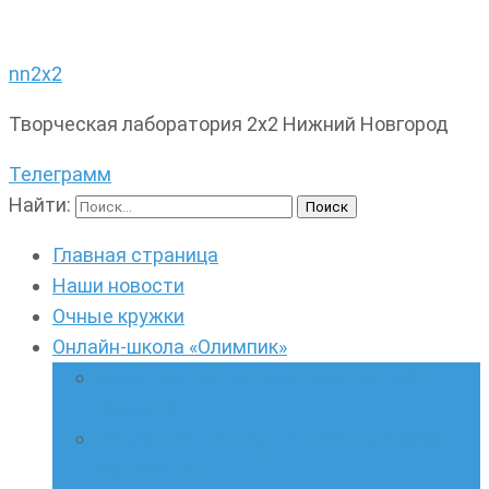
nn2x2
Творческая лаборатория 2х2 Нижний Новгород
Телеграмм
Найти:
Главная страница
Наши новости
Очные кружки
Онлайн-школа «Олимпик»
Олимпиадная математика в онлайн-
формате
Геометрия ПИ-групп онлайн для всех
желающих