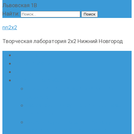
Львовская 1В
Найти:
nn2x2
Творческая лаборатория 2х2 Нижний Новгород
Главная страница
Наши новости
Очные кружки
Онлайн-школа «Олимпик»
Олимпиадная математика в онлайн-
формате
Геометрия ПИ-групп онлайн для всех
желающих
Онлайн-кружки по олимпиадному
русскому языку. Онлайн-курс по