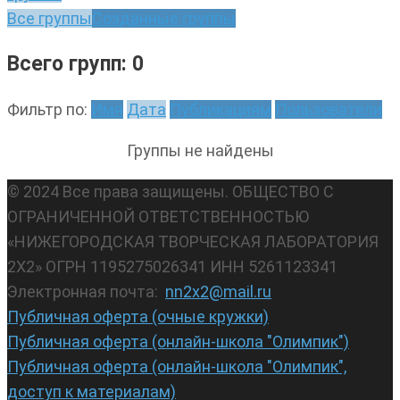
Все группы
Созданные группы
Всего групп: 0
Фильтр по:
Имя
Дата
Публикациям
Пользователи
Группы не найдены
© 2024 Все права защищены. ОБЩЕСТВО С
ОГРАНИЧЕННОЙ ОТВЕТСТВЕННОСТЬЮ
«НИЖЕГОРОДСКАЯ ТВОРЧЕСКАЯ ЛАБОРАТОРИЯ
2Х2» ОГРН 1195275026341 ИНН 5261123341
Электронная почта:
nn2x2@mail.ru
Публичная оферта (очные кружки)
Публичная оферта (онлайн-школа "Олимпик")
Публичная оферта (онлайн-школа "Олимпик",
доступ к материалам)