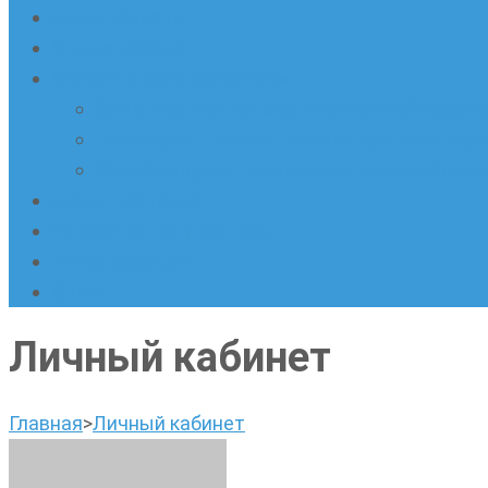
Наши новости
Очные кружки
Онлайн-школа «Олимпик»
Олимпиадная математика в онлайн-форм
Геометрия ПИ-групп онлайн для всех же
Онлайн-кружки по олимпиадному русскому
Наши площадки
Успехи наших учеников
Наша команда
О нас
Личный кабинет
Главная
>
Личный кабинет