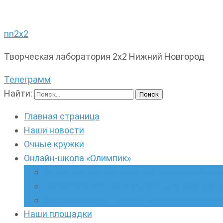
nn2x2
Творческая лаборатория 2х2 Нижний Новгород
Телеграмм
Найти:
Главная страница
Наши новости
Очные кружки
Онлайн-школа «Олимпик»
Олимпиадная математика в онлайн-форм
Геометрия ПИ-групп онлайн для всех же
Онлайн-кружки по олимпиадному русскому
Наши площадки