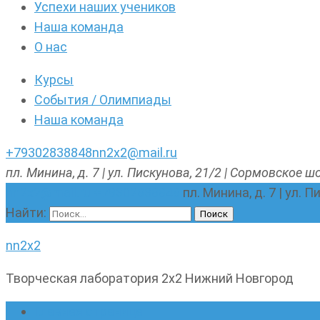
Успехи наших учеников
Наша команда
О нас
Курсы
События / Олимпиады
Наша команда
+79302838848
nn2x2@mail.ru
пл. Минина, д. 7 | ул. Пискунова, 21/2 | Сормовское шо
nn2x2@mail.ru
+79302838848
пл. Минина, д. 7 | ул. 
Найти:
nn2x2
Творческая лаборатория 2х2 Нижний Новгород
Главная страница