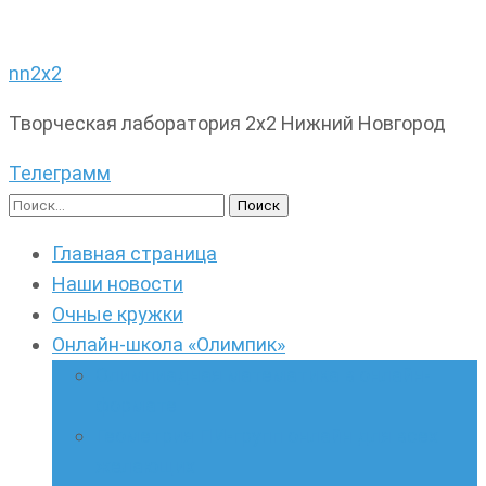
nn2x2
Творческая лаборатория 2х2 Нижний Новгород
Телеграмм
Найти:
Главная страница
Наши новости
Очные кружки
Онлайн-школа «Олимпик»
Олимпиадная математика в онлайн-
формате
Геометрия ПИ-групп онлайн для всех
желающих