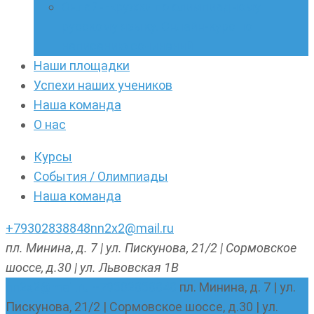
Онлайн-кружки по олимпиадному
русскому языку. Онлайн-курс по
написанию сочинений
Наши площадки
Успехи наших учеников
Наша команда
О нас
Курсы
События / Олимпиады
Наша команда
+79302838848
nn2x2@mail.ru
пл. Минина, д. 7 | ул. Пискунова, 21/2 | Сормовское
шоссе, д.30 | ул. Львовская 1В
nn2x2@mail.ru
+79302838848
пл. Минина, д. 7 | ул.
Пискунова, 21/2 | Сормовское шоссе, д.30 | ул.