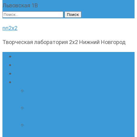
Львовская 1В
Найти:
nn2x2
Творческая лаборатория 2х2 Нижний Новгород
Главная страница
Наши новости
Очные кружки
Онлайн-школа «Олимпик»
Олимпиадная математика в онлайн-
формате
Геометрия ПИ-групп онлайн для всех
желающих
Онлайн-кружки по олимпиадному
русскому языку. Онлайн-курс по