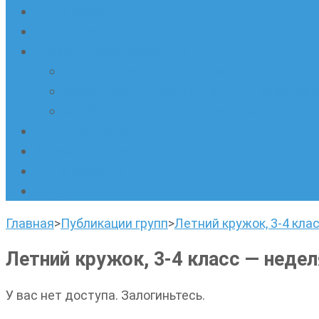
Наши новости
Очные кружки
Онлайн-школа «Олимпик»
Олимпиадная математика в онлайн-форм
Геометрия ПИ-групп онлайн для всех же
Онлайн-кружки по олимпиадному русскому
Наши площадки
Успехи наших учеников
Наша команда
О нас
Главная
>
Публикации групп
>
Летний кружок, 3-4 кла
Летний кружок, 3-4 класс — недел
У вас нет доступа. Залогиньтесь.