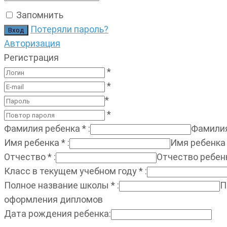
Запомнить
Потеряли пароль?
Авторизация
Регистрация
*
*
*
*
Фамилия ребенка
*
:
Фамилия
Имя ребенка
*
:
Имя ребенка
Отчество
*
:
Отчество ребен
Класс в текущем учебном году
*
:
Полное название школы
*
:
П
оформления дипломов
Дата рождения ребенка
: