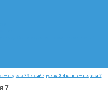
ате
лающих
 языку. Онлайн-курс по написанию сочинений
сс — неделя 7
Летний кружок, 3-4 класс — неделя 7
я 7