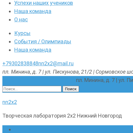
Успехи наших учеников
Наша команда
О нас
Курсы
События / Олимпиады
Наша команда
+79302838848
nn2x2@mail.ru
пл. Минина, д. 7 | ул. Пискунова, 21/2 | Сормовское шо
nn2x2@mail.ru
+79302838848
пл. Минина, д. 7 | ул. 
Найти:
nn2x2
Творческая лаборатория 2х2 Нижний Новгород
Главная страница