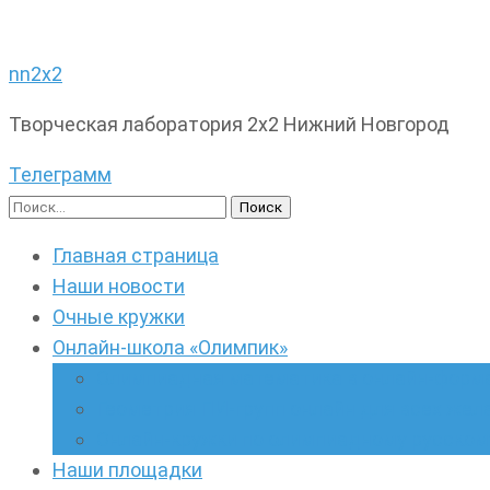
nn2x2
Творческая лаборатория 2х2 Нижний Новгород
Телеграмм
Найти:
Главная страница
Наши новости
Очные кружки
Онлайн-школа «Олимпик»
Олимпиадная математика в онлайн-форм
Геометрия ПИ-групп онлайн для всех же
Онлайн-кружки по олимпиадному русскому
Наши площадки