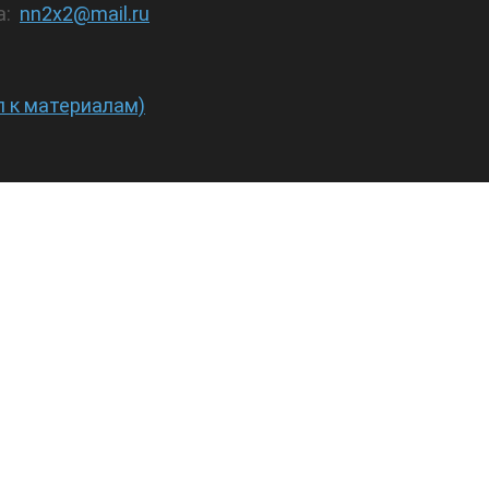
а:
nn2x2@mail.ru
п к материалам)