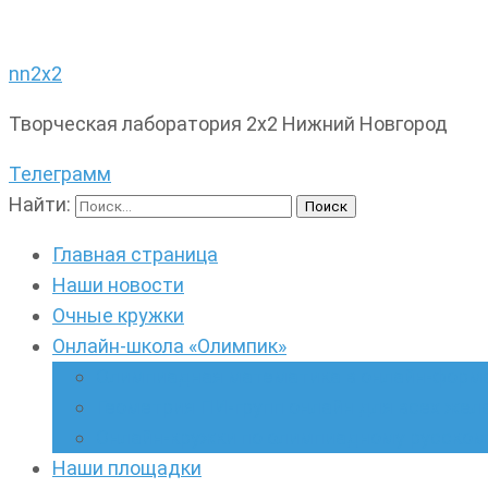
nn2x2
Творческая лаборатория 2х2 Нижний Новгород
Телеграмм
Найти:
Главная страница
Наши новости
Очные кружки
Онлайн-школа «Олимпик»
Олимпиадная математика в онлайн-форм
Геометрия ПИ-групп онлайн для всех же
Онлайн-кружки по олимпиадному русскому
Наши площадки