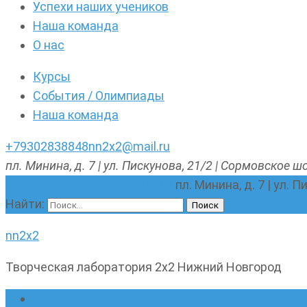
Успехи наших учеников
Наша команда
О нас
Курсы
События / Олимпиады
Наша команда
+79302838848
nn2x2@mail.ru
пл. Минина, д. 7 | ул. Пискунова, 21/2 | Сормовское шо
nn2x2@mail.ru
+79302838848
пл. Минина, д. 7 | ул. 
Найти:
nn2x2
Творческая лаборатория 2х2 Нижний Новгород
Главная страница