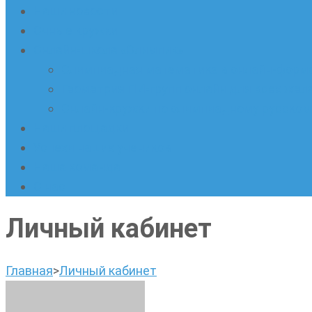
Наши новости
Очные кружки
Онлайн-школа «Олимпик»
Олимпиадная математика в онлайн-форм
Геометрия ПИ-групп онлайн для всех же
Онлайн-кружки по олимпиадному русскому
Наши площадки
Успехи наших учеников
Наша команда
О нас
Личный кабинет
Главная
>
Личный кабинет