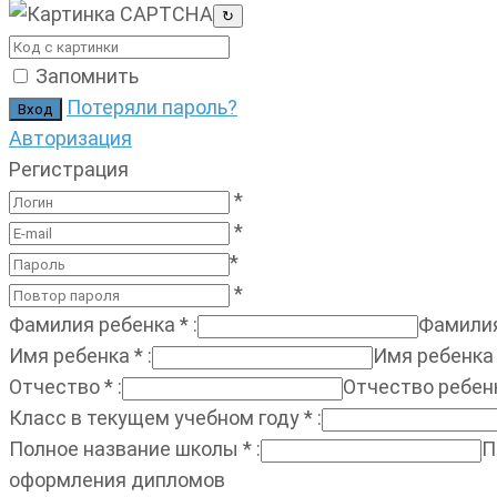
↻
Запомнить
Потеряли пароль?
Авторизация
Регистрация
*
*
*
*
Фамилия ребенка
*
:
Фамилия
Имя ребенка
*
:
Имя ребенка
Отчество
*
:
Отчество ребен
Класс в текущем учебном году
*
:
Полное название школы
*
:
П
оформления дипломов