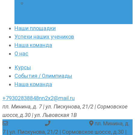
Онлайн-кружки по олимпиадному
русскому языку. Онлайн-курс по
написанию сочинений
Наши площадки
Успехи наших учеников
Наша команда
О нас
Курсы
События / Олимпиады
Наша команда
+79302838848
nn2x2@mail.ru
пл. Минина, д. 7 | ул. Пискунова, 21/2 | Сормовское
шоссе, д.30 | ул. Львовская 1В
nn2x2@mail.ru
+79302838848
пл. Минина, д.
7 | ул. Пискунова, 21/2 | Сормовское шоссе, д.30 |