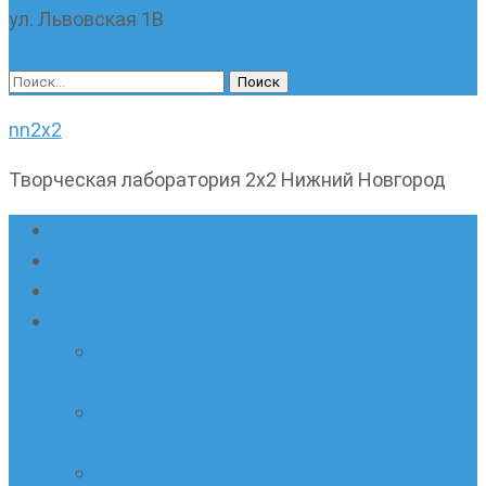
ул. Львовская 1В
Найти:
nn2x2
Творческая лаборатория 2х2 Нижний Новгород
Главная страница
Наши новости
Очные кружки
Онлайн-школа «Олимпик»
Олимпиадная математика в онлайн-
формате
Геометрия ПИ-групп онлайн для всех
желающих
Онлайн-кружки по олимпиадному