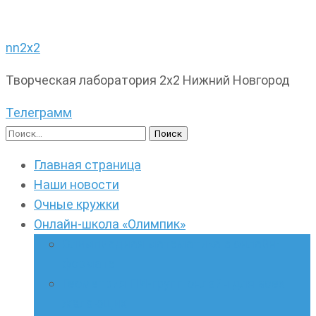
nn2x2
Творческая лаборатория 2х2 Нижний Новгород
Телеграмм
Найти:
Главная страница
Наши новости
Очные кружки
Онлайн-школа «Олимпик»
Олимпиадная математика в онлайн-
формате
Геометрия ПИ-групп онлайн для всех
желающих