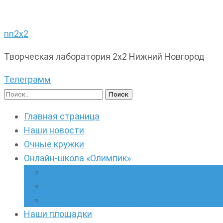
nn2x2
Творческая лаборатория 2х2 Нижний Новгород
Телеграмм
Найти:
Главная страница
Наши новости
Очные кружки
Онлайн-школа «Олимпик»
Олимпиадная математика в онлайн-форм
Геометрия ПИ-групп онлайн для всех же
Онлайн-кружки по олимпиадному русскому
Наши площадки