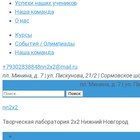
Успехи наших учеников
Наша команда
О нас
Курсы
События / Олимпиады
Наша команда
+79302838848
nn2x2@mail.ru
пл. Минина, д. 7 | ул. Пискунова, 21/2 | Сормовское шо
nn2x2@mail.ru
+79302838848
пл. Минина, д. 7 | ул. 
Найти:
nn2x2
Творческая лаборатория 2х2 Нижний Новгород
Главная страница