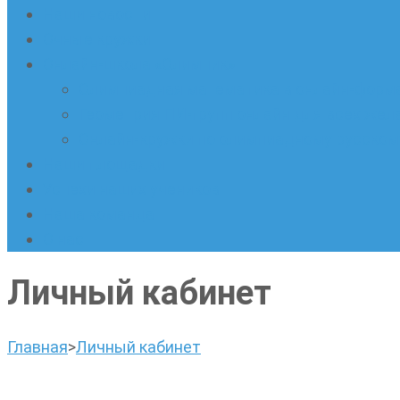
Наши новости
Очные кружки
Онлайн-школа «Олимпик»
Олимпиадная математика в онлайн-форм
Геометрия ПИ-групп онлайн для всех же
Онлайн-кружки по олимпиадному русскому
Наши площадки
Успехи наших учеников
Наша команда
О нас
Личный кабинет
Главная
>
Личный кабинет