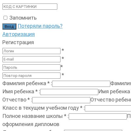
Запомнить
Потеряли пароль?
Авторизация
Регистрация
*
*
*
*
Фамилия ребенка
*
:
Фамилия
Имя ребенка
*
:
Имя ребенка
Отчество
*
:
Отчество ребен
Класс в текущем учебном году
*
:
Полное название школы
*
:
П
оформления дипломов