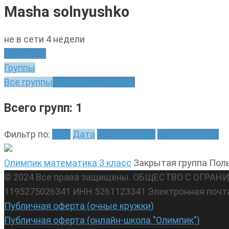
Masha solnyushko
не в сети 4 недели
Рейтинг
0
Группы
Все группы
Созданные группы
Всего групп: 1
Фильтр по:
Имя
Дата
Публикациям
Пользователи
Олимпик математика 3 класс
Закрытая группа
Поль
© 2024 Все права защищены. ОБЩЕСТВО С ОГР
1195275026341 ИНН 5261123341 Электронная почт
Публичная оферта (очные кружки)
Публичная оферта (онлайн-школа "Олимпик")