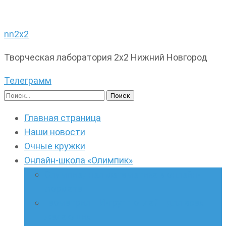
nn2x2
Творческая лаборатория 2х2 Нижний Новгород
Телеграмм
Найти:
Главная страница
Наши новости
Очные кружки
Онлайн-школа «Олимпик»
Олимпиадная математика в онлайн-
формате
Геометрия ПИ-групп онлайн для всех
желающих