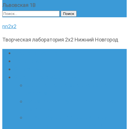
Львовская 1В
Найти:
nn2x2
Творческая лаборатория 2х2 Нижний Новгород
Главная страница
Наши новости
Очные кружки
Онлайн-школа «Олимпик»
Олимпиадная математика в онлайн-
формате
Геометрия ПИ-групп онлайн для всех
желающих
Онлайн-кружки по олимпиадному
русскому языку. Онлайн-курс по