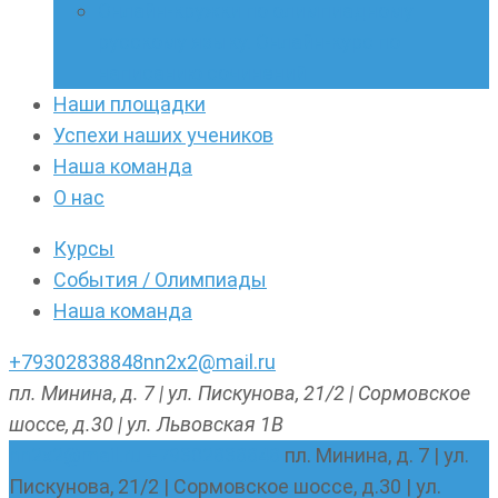
Онлайн-кружки по олимпиадному
русскому языку. Онлайн-курс по
написанию сочинений
Наши площадки
Успехи наших учеников
Наша команда
О нас
Курсы
События / Олимпиады
Наша команда
+79302838848
nn2x2@mail.ru
пл. Минина, д. 7 | ул. Пискунова, 21/2 | Сормовское
шоссе, д.30 | ул. Львовская 1В
nn2x2@mail.ru
+79302838848
пл. Минина, д. 7 | ул.
Пискунова, 21/2 | Сормовское шоссе, д.30 | ул.