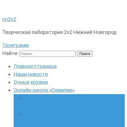
nn2x2
Творческая лаборатория 2х2 Нижний Новгород
Телеграмм
Найти:
Главная страница
Наши новости
Очные кружки
Онлайн-школа «Олимпик»
Олимпиадная математика в онлайн-
формате
Геометрия ПИ-групп онлайн для всех
желающих