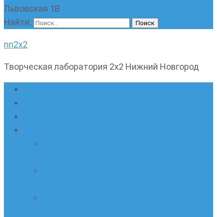
Львовская 1В
Найти:
nn2x2
Творческая лаборатория 2х2 Нижний Новгород
Главная страница
Наши новости
Очные кружки
Онлайн-школа «Олимпик»
Олимпиадная математика в онлайн-
формате
Геометрия ПИ-групп онлайн для всех
желающих
Онлайн-кружки по олимпиадному
русскому языку. Онлайн-курс по