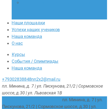
Онлайн-кружки по олимпиадному
русскому языку. Онлайн-курс по
написанию сочинений
Наши площадки
Успехи наших учеников
Наша команда
О нас
Курсы
События / Олимпиады
Наша команда
+79302838848
nn2x2@mail.ru
пл. Минина, д. 7 | ул. Пискунова, 21/2 | Сормовское
шоссе, д.30 | ул. Львовская 1В
nn2x2@mail.ru
+79302838848
пл. Минина, д. 7 | ул.
Пискунова, 21/2 | Сормовское шоссе, д.30 | ул.