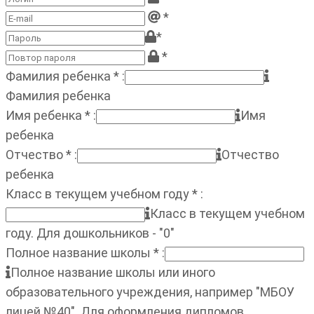
*
*
*
Фамилия ребенка
*
:
Фамилия ребенка
Имя ребенка
*
:
Имя
ребенка
Отчество
*
:
Отчество
ребенка
Класс в текущем учебном году
*
:
Класс в текущем учебном
году. Для дошкольников - "0"
Полное название школы
*
:
Полное название школы или иного
образовательного учреждения, например "МБОУ
лицей №40". Для оформления дипломов