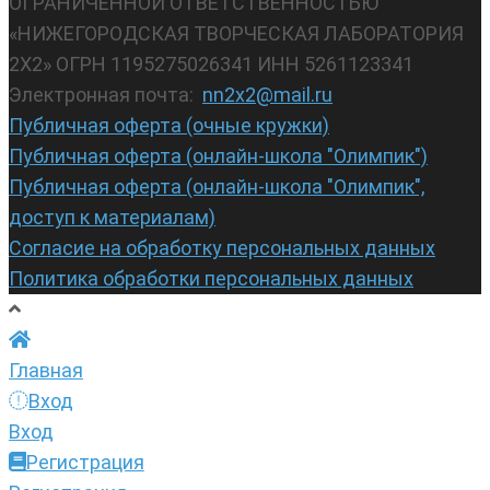
ОГРАНИЧЕННОЙ ОТВЕТСТВЕННОСТЬЮ
«НИЖЕГОРОДСКАЯ ТВОРЧЕСКАЯ ЛАБОРАТОРИЯ
2Х2» ОГРН 1195275026341 ИНН 5261123341
Электронная почта:
nn2x2@mail.ru
Публичная оферта (очные кружки)
Публичная оферта (онлайн-школа "Олимпик")
Публичная оферта (онлайн-школа "Олимпик",
доступ к материалам)
Согласие на обработку персональных данных
Политика обработки персональных данных
Главная
Вход
Вход
Регистрация