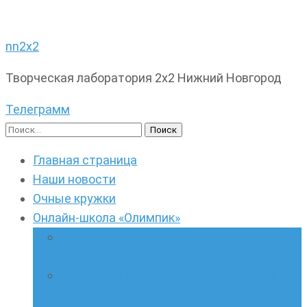
nn2x2
Творческая лаборатория 2х2 Нижний Новгород
Телеграмм
Найти:
Главная страница
Наши новости
Очные кружки
Онлайн-школа «Олимпик»
Олимпиадная математика в онлайн-
формате
Геометрия ПИ-групп онлайн для всех
желающих