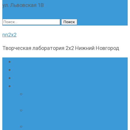
ул. Львовская 1В
Найти:
nn2x2
Творческая лаборатория 2х2 Нижний Новгород
Главная страница
Наши новости
Очные кружки
Онлайн-школа «Олимпик»
Олимпиадная математика в онлайн-
формате
Геометрия ПИ-групп онлайн для всех
желающих
Онлайн-кружки по олимпиадному