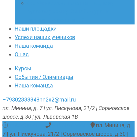
Онлайн-кружки по олимпиадному
русскому языку. Онлайн-курс по
написанию сочинений
Наши площадки
Успехи наших учеников
Наша команда
О нас
Курсы
События / Олимпиады
Наша команда
+79302838848
nn2x2@mail.ru
пл. Минина, д. 7 | ул. Пискунова, 21/2 | Сормовское
шоссе, д.30 | ул. Львовская 1В
nn2x2@mail.ru
+79302838848
пл. Минина, д.
7 | ул. Пискунова, 21/2 | Сормовское шоссе, д.30 |