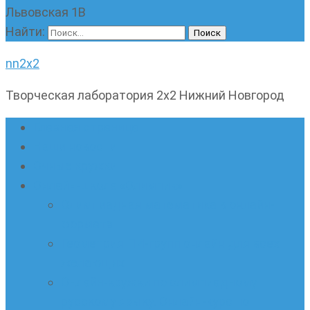
Львовская 1В
Найти:
nn2x2
Творческая лаборатория 2х2 Нижний Новгород
Главная страница
Наши новости
Очные кружки
Онлайн-школа «Олимпик»
Олимпиадная математика в онлайн-
формате
Геометрия ПИ-групп онлайн для всех
желающих
Онлайн-кружки по олимпиадному
русскому языку. Онлайн-курс по