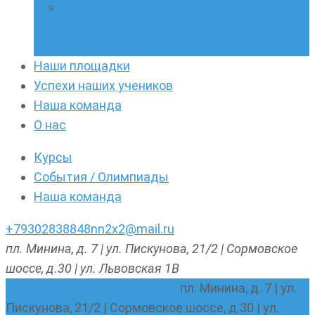
Онлайн-кружки по олимпиадному
русскому языку. Онлайн-курс по
написанию сочинений
Наши площадки
Успехи наших учеников
Наша команда
О нас
Курсы
События / Олимпиады
Наша команда
+79302838848
nn2x2@mail.ru
пл. Минина, д. 7 | ул. Пискунова, 21/2 | Сормовское
шоссе, д.30 | ул. Львовская 1В
nn2x2@mail.ru
+79302838848
пл. Минина, д. 7 | ул.
Пискунова, 21/2 | Сормовское шоссе, д.30 | ул.