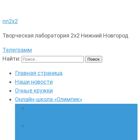
nn2x2
Творческая лаборатория 2х2 Нижний Новгород
Телеграмм
Найти:
Главная страница
Наши новости
Очные кружки
Онлайн-школа «Олимпик»
Олимпиадная математика в онлайн-
формате
Геометрия ПИ-групп онлайн для всех
желающих