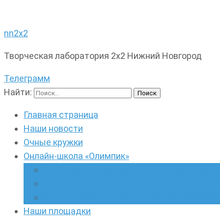
nn2x2
Творческая лаборатория 2х2 Нижний Новгород
Телеграмм
Найти:
Главная страница
Наши новости
Очные кружки
Онлайн-школа «Олимпик»
Олимпиадная математика в онлайн-форм
Геометрия ПИ-групп онлайн для всех же
Онлайн-кружки по олимпиадному русскому
Наши площадки