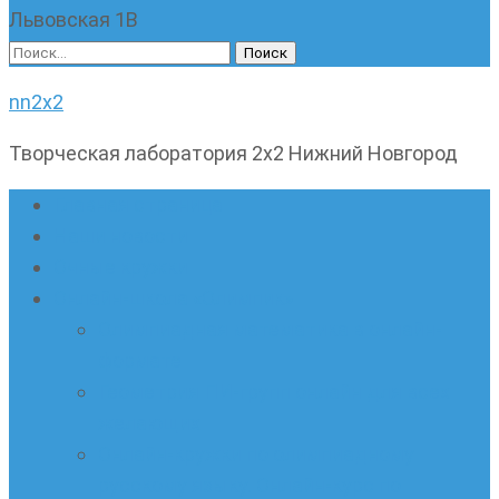
Львовская 1В
Найти:
nn2x2
Творческая лаборатория 2х2 Нижний Новгород
Главная страница
Наши новости
Очные кружки
Онлайн-школа «Олимпик»
Олимпиадная математика в онлайн-
формате
Геометрия ПИ-групп онлайн для всех
желающих
Онлайн-кружки по олимпиадному
русскому языку. Онлайн-курс по