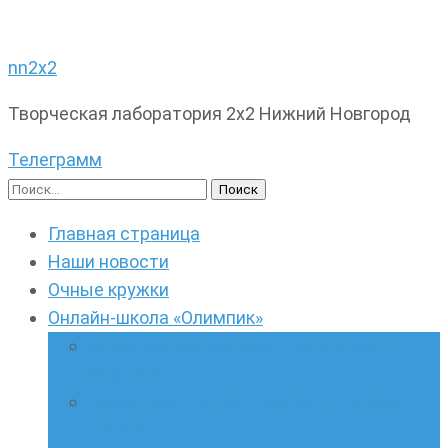
nn2x2
Творческая лаборатория 2х2 Нижний Новгород
Телеграмм
Найти:
Главная страница
Наши новости
Очные кружки
Онлайн-школа «Олимпик»
Олимпиадная математика в онлайн-
формате
Геометрия ПИ-групп онлайн для всех
желающих