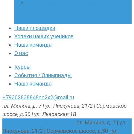
Онлайн-кружки по олимпиадному
русскому языку. Онлайн-курс по
написанию сочинений
Наши площадки
Успехи наших учеников
Наша команда
О нас
Курсы
События / Олимпиады
Наша команда
+79302838848
nn2x2@mail.ru
пл. Минина, д. 7 | ул. Пискунова, 21/2 | Сормовское
шоссе, д.30 | ул. Львовская 1В
nn2x2@mail.ru
+79302838848
пл. Минина, д. 7 | ул.
Пискунова, 21/2 | Сормовское шоссе, д.30 | ул.