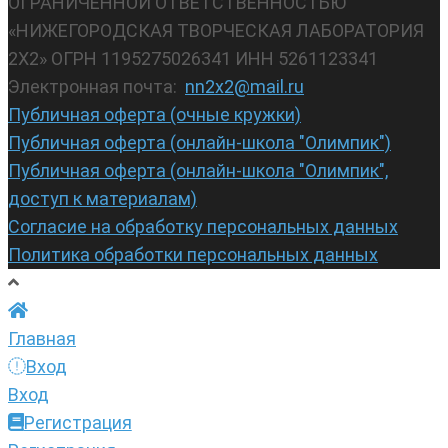
ОГРАНИЧЕННОЙ ОТВЕТСТВЕННОСТЬЮ
«НИЖЕГОРОДСКАЯ ТВОРЧЕСКАЯ ЛАБОРАТОРИЯ
2Х2» ОГРН 1195275026341 ИНН 5261123341
Электронная почта:
nn2x2@mail.ru
Публичная оферта (очные кружки)
Публичная оферта (онлайн-школа "Олимпик")
Публичная оферта (онлайн-школа "Олимпик",
доступ к материалам)
Согласие на обработку персональных данных
Политика обработки персональных данных
Главная
Вход
Вход
Регистрация