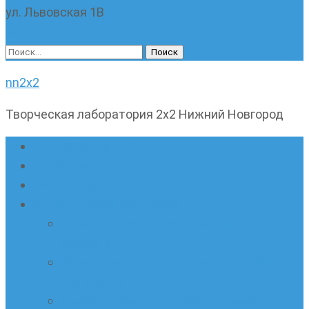
ул. Львовская 1В
Найти:
nn2x2
Творческая лаборатория 2х2 Нижний Новгород
Главная страница
Наши новости
Очные кружки
Онлайн-школа «Олимпик»
Олимпиадная математика в онлайн-
формате
Геометрия ПИ-групп онлайн для всех
желающих
Онлайн-кружки по олимпиадному