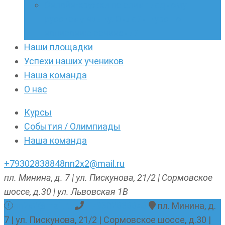
Онлайн-кружки по олимпиадному
русскому языку. Онлайн-курс по
написанию сочинений
Наши площадки
Успехи наших учеников
Наша команда
О нас
Курсы
События / Олимпиады
Наша команда
+79302838848
nn2x2@mail.ru
пл. Минина, д. 7 | ул. Пискунова, 21/2 | Сормовское
шоссе, д.30 | ул. Львовская 1В
nn2x2@mail.ru
+79302838848
пл. Минина, д.
7 | ул. Пискунова, 21/2 | Сормовское шоссе, д.30 |