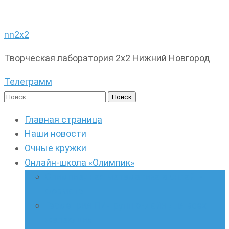
nn2x2
Творческая лаборатория 2х2 Нижний Новгород
Телеграмм
Найти:
Главная страница
Наши новости
Очные кружки
Онлайн-школа «Олимпик»
Олимпиадная математика в онлайн-
формате
Геометрия ПИ-групп онлайн для всех
желающих