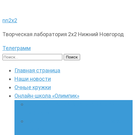
nn2x2
Творческая лаборатория 2х2 Нижний Новгород
Телеграмм
Найти:
Главная страница
Наши новости
Очные кружки
Онлайн-школа «Олимпик»
Олимпиадная математика в онлайн-
формате
Геометрия ПИ-групп онлайн для всех
желающих