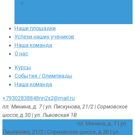
Онлайн-кружки по олимпиадному
русскому языку. Онлайн-курс по
написанию сочинений
Наши площадки
Успехи наших учеников
Наша команда
О нас
Курсы
События / Олимпиады
Наша команда
+79302838848
nn2x2@mail.ru
пл. Минина, д. 7 | ул. Пискунова, 21/2 | Сормовское
шоссе, д.30 | ул. Львовская 1В
nn2x2@mail.ru
+79302838848
пл. Минина, д. 7 | ул.
Пискунова, 21/2 | Сормовское шоссе, д.30 | ул.