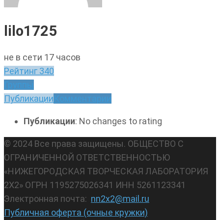
lilo1725
не в сети 17 часов
Рейтинг
340
Группы
Публикации
Комментарии
Публикации
: No changes to rating
© 2024 Все права защищены. ОБЩЕСТВО С
ОГРАНИЧЕННОЙ ОТВЕТСТВЕННОСТЬЮ
«НИЖЕГОРОДСКАЯ ТВОРЧЕСКАЯ ЛАБОРАТОРИЯ
2Х2» ОГРН 1195275026341 ИНН 5261123341
Электронная почта:
nn2x2@mail.ru
Публичная оферта (очные кружки)