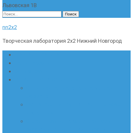
Львовская 1В
Найти:
nn2x2
Творческая лаборатория 2х2 Нижний Новгород
Главная страница
Наши новости
Очные кружки
Онлайн-школа «Олимпик»
Олимпиадная математика в онлайн-
формате
Геометрия ПИ-групп онлайн для всех
желающих
Онлайн-кружки по олимпиадному
русскому языку. Онлайн-курс по