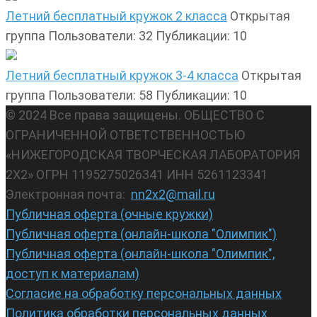
Летний бесплатный кружок 2 класса
Открытая
группа
Пользователи: 32
Публикации: 10
Летний бесплатный кружок 3-4 класса
Открытая
группа
Пользователи: 58
Публикации: 10
© 2024 Все права защищены. ОБЩЕСТВО С
ОГРАНИЧЕННОЙ ОТВЕТСТВЕННОСТЬЮ
«НИЖЕГОРОДСКАЯ ТВОРЧЕСКАЯ ЛАБОРАТОРИЯ
2Х2» ОГРН 1195275026341 ИНН 5261123341
Электронная почта:
nn2x2@mail.ru
Публичная оферта (очные кружки)
Публичная оферта (онлайн-школа "Олимпик")
Публичная оферта (онлайн-школа "Олимпик",
доступ к материалам)
Согласие на обработку персональных данных
Политика обработки персональных данных