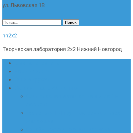
ул. Львовская 1В
Найти:
nn2x2
Творческая лаборатория 2х2 Нижний Новгород
Главная страница
Наши новости
Очные кружки
Онлайн-школа «Олимпик»
Олимпиадная математика в онлайн-
формате
Геометрия ПИ-групп онлайн для всех
желающих
Онлайн-кружки по олимпиадному