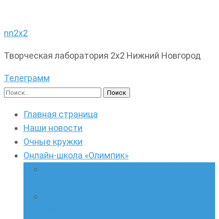
nn2x2
Творческая лаборатория 2х2 Нижний Новгород
Телеграмм
Найти:
Главная страница
Наши новости
Очные кружки
Онлайн-школа «Олимпик»
Олимпиадная математика в онлайн-
формате
Геометрия ПИ-групп онлайн для всех
желающих