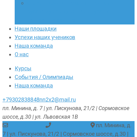
Онлайн-кружки по олимпиадному
русскому языку. Онлайн-курс по
написанию сочинений
Наши площадки
Успехи наших учеников
Наша команда
О нас
Курсы
События / Олимпиады
Наша команда
+79302838848
nn2x2@mail.ru
пл. Минина, д. 7 | ул. Пискунова, 21/2 | Сормовское
шоссе, д.30 | ул. Львовская 1В
nn2x2@mail.ru
+79302838848
пл. Минина, д.
7 | ул. Пискунова, 21/2 | Сормовское шоссе, д.30 |