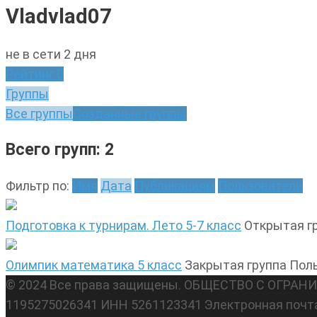
Vladvlad07
не в сети 2 дня
Рейтинг
0
Группы
Все группы
Созданные группы
Всего групп: 2
Фильтр по:
Имя
Дата
Публикациям
Пользователи
Подготовка к турнирам. Лето 5-7 класс
Открытая г
Олимпик математика 5 класс
Закрытая группа
Поль
© 2024 Все права защищены. ОБЩЕСТВО С ОГР
1195275026341 ИНН 5261123341 Электронная почт