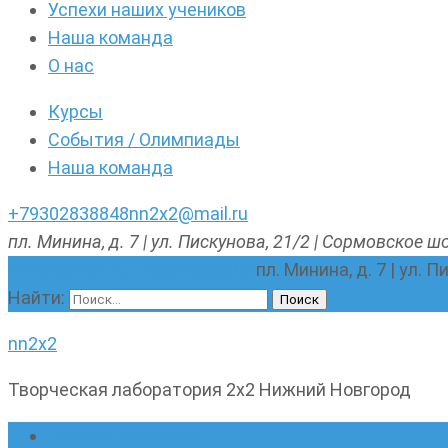
Успехи наших учеников
Наша команда
О нас
Курсы
События / Олимпиады
Наша команда
+79302838848
nn2x2@mail.ru
пл. Минина, д. 7 | ул. Пискунова, 21/2 | Сормовское шо
nn2x2@mail.ru
+79302838848
пл. Минина, д. 7 | ул. 
Найти:
nn2x2
Творческая лаборатория 2х2 Нижний Новгород
Главная страница