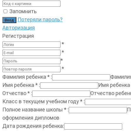
Запомнить
Потеряли пароль?
Авторизация
Регистрация
*
*
*
*
Фамилия ребенка
*
:
Фамилия
Имя ребенка
*
:
Имя ребенка
Отчество
*
:
Отчество ребен
Класс в текущем учебном году
*
:
Полное название школы
*
:
П
оформления дипломов
Дата рождения ребенка
: