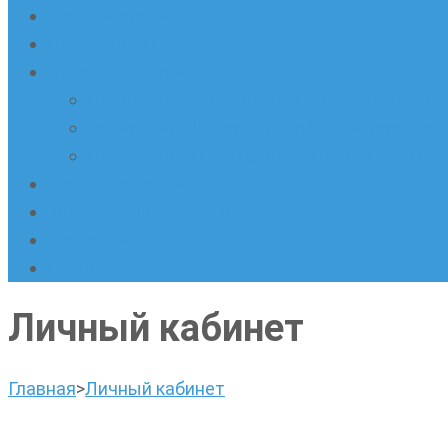
Наши новости
Очные кружки
Онлайн-школа «Олимпик»
Олимпиадная математика в онлайн-форм
Геометрия ПИ-групп онлайн для всех же
Онлайн-кружки по олимпиадному русскому
Наши площадки
Успехи наших учеников
Наша команда
О нас
Личный кабинет
Главная
>
Личный кабинет