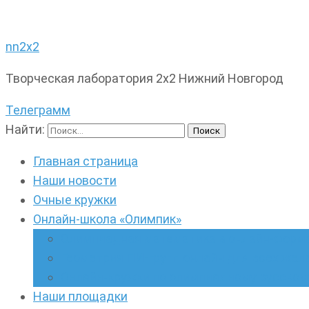
nn2x2
Творческая лаборатория 2х2 Нижний Новгород
Телеграмм
Найти:
Главная страница
Наши новости
Очные кружки
Онлайн-школа «Олимпик»
Олимпиадная математика в онлайн-форм
Геометрия ПИ-групп онлайн для всех же
Онлайн-кружки по олимпиадному русскому
Наши площадки