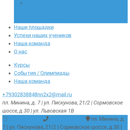
Онлайн-кружки по олимпиадному
русскому языку. Онлайн-курс по
написанию сочинений
Наши площадки
Успехи наших учеников
Наша команда
О нас
Курсы
События / Олимпиады
Наша команда
+79302838848
nn2x2@mail.ru
пл. Минина, д. 7 | ул. Пискунова, 21/2 | Сормовское
шоссе, д.30 | ул. Львовская 1В
nn2x2@mail.ru
+79302838848
пл. Минина, д.
7 | ул. Пискунова, 21/2 | Сормовское шоссе, д.30 |