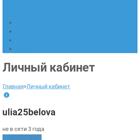
русскому языку. Онлайн-курс по
написанию сочинений
Наши площадки
Успехи наших учеников
Наша команда
О нас
Личный кабинет
Главная
>
Личный кабинет
ulia25belova
не в сети 3 года
Рейтинг
270