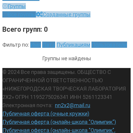
Группы
Все группы
Созданные группы
Всего групп: 0
Фильтр по:
Имя
Дата
Публикациям
Пользователи
Группы не найдены
© 2024 Все права защищены. ОБЩЕСТВО С
ОГРАНИЧЕННОЙ ОТВЕТСТВЕННОСТЬЮ
«НИЖЕГОРОДСКАЯ ТВОРЧЕСКАЯ ЛАБОРАТОРИЯ
2Х2» ОГРН 1195275026341 ИНН 5261123341
Электронная почта:
nn2x2@mail.ru
Публичная оферта (очные кружки)
Публичная оферта (онлайн-школа "Олимпик")
Публичная оферта (онлайн-школа "Олимпик",