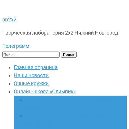
nn2x2
Творческая лаборатория 2х2 Нижний Новгород
Телеграмм
Найти:
Главная страница
Наши новости
Очные кружки
Онлайн-школа «Олимпик»
Олимпиадная математика в онлайн-
формате
Геометрия ПИ-групп онлайн для всех
желающих