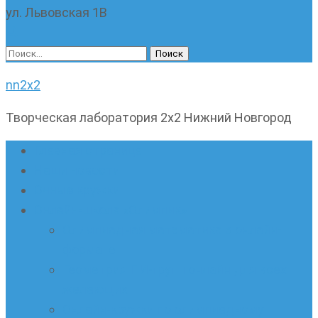
ул. Львовская 1В
Найти:
nn2x2
Творческая лаборатория 2х2 Нижний Новгород
Главная страница
Наши новости
Очные кружки
Онлайн-школа «Олимпик»
Олимпиадная математика в онлайн-
формате
Геометрия ПИ-групп онлайн для всех
желающих
Онлайн-кружки по олимпиадному