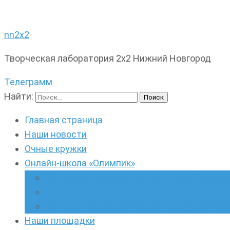
nn2x2
Творческая лаборатория 2х2 Нижний Новгород
Телеграмм
Найти:
Главная страница
Наши новости
Очные кружки
Онлайн-школа «Олимпик»
Олимпиадная математика в онлайн-форм
Геометрия ПИ-групп онлайн для всех же
Онлайн-кружки по олимпиадному русскому
Наши площадки