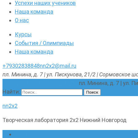
Успехи наших учеников
Наша команда
О нас
Курсы
События / Олимпиады
Наша команда
+79302838848
nn2x2@mail.ru
пл. Минина, д. 7 | ул. Пискунова, 21/2 | Сормовское шо
nn2x2@mail.ru
+79302838848
пл. Минина, д. 7 | ул. 
Найти:
nn2x2
Творческая лаборатория 2х2 Нижний Новгород
Главная страница