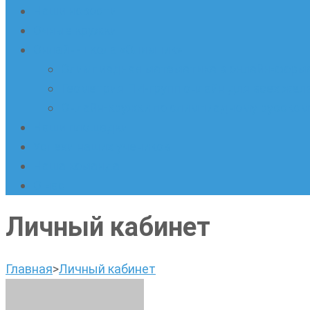
Наши новости
Очные кружки
Онлайн-школа «Олимпик»
Олимпиадная математика в онлайн-форм
Геометрия ПИ-групп онлайн для всех же
Онлайн-кружки по олимпиадному русскому
Наши площадки
Успехи наших учеников
Наша команда
О нас
Личный кабинет
Главная
>
Личный кабинет